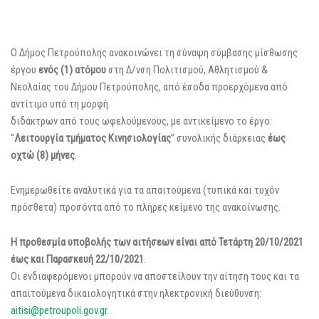
Ο Δήμος Πετρούπολης ανακοινώνει τη σύναψη σύμβασης μίσθωσης
έργου
ενός (1) ατόμου
στη Δ/νση Πολιτισμού, Αθλητισμού &
Νεολαίας του Δήμου Πετρούπολης, από έσοδα προερχόμενα από
αντίτιμο υπό τη μορφή
διδάκτρων από τους ωφελούμενους, με αντικείμενο το έργο:
“
Λειτουργία τμήματος Κινησιολογίας
” συνολικής διάρκειας
έως
οχτώ (8) μήνες
.
Ενημερωθείτε αναλυτικά για τα απαιτούμενα (τυπικά και τυχόν
πρόσθετα) προσόντα από το πλήρες κείμενο της ανακοίνωσης.
Η προθεσμία υποβολής των αιτήσεων είναι από Τετάρτη 20/10/2021
έως και Παρασκευή 22/10/2021
.
Οι ενδιαφερόμενοι μπορούν να αποστείλουν την αίτηση τους και τα
απαιτούμενα δικαιολογητικά στην ηλεκτρονική διεύθυνση:
aitisi@petroupoli.gov.gr
.