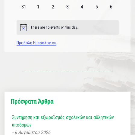
εκδηλώσεις
εκδηλώσεις
εκδηλώσεις
εκδηλώσεις
εκδηλώσεις
εκδηλώσεις
εκδηλώσεις
0
0
0
0
0
0
0
31
1
2
3
4
5
6
εκδηλώσεις
εκδηλώσεις
εκδηλώσεις
εκδηλώσεις
εκδηλώσεις
εκδηλώσεις
εκδηλώσεις
There are no events on this day.
Notice
Προβολή Ημερολογίου
Πρόσφατα Άρθρα
Συντήρηση και εξωραϊσμός σχολικών και αθλητικών
υποδομών
6 Αυγούστου 2026