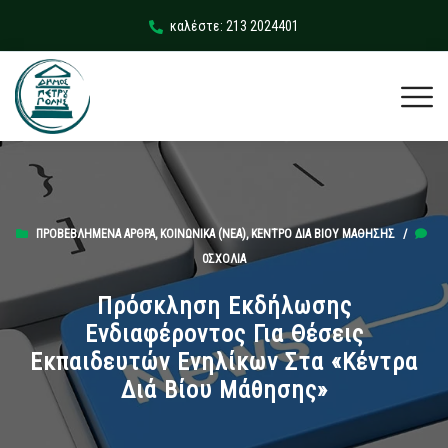
καλέστε: 213 2024401
ΠΡΟΒΕΒΛΗΜΈΝΑ ΆΡΘΡΑ
,
ΚΟΙΝΩΝΙΚΆ (ΝΕΑ)
,
ΚΈΝΤΡΟ ΔΙΑ ΒΊΟΥ ΜΆΘΗΣΗΣ
/
0ΣΧΌΛΙΑ
Πρόσκληση Εκδήλωσης
Ενδιαφέροντος Για Θέσεις
Εκπαιδευτών Ενηλίκων Στα «Κέντρα
Διά Βίου Μάθησης»