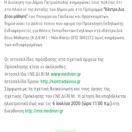
Η Διοίκηση του Δήμου Πετρούπολης ενημερώνει τους πολίτες ότι
στο πλαίσιο της ένταξης του Δήμου μας στο Πρόγραμμα
“Κέντρα Δια
βίου μάθηση”
του Υπουργείου Παιδείας και Θρησκευμάτων,
δημοσιεύει το Δελτίο τύπου που αφορά την Πρόσκληση Εκδήλωσης
Ενδιαφέροντος για θέσεις Εκπαιδευτών Ενηλίκων στα «Κέντρα Διά
Βίου Μάθησης (Κ.Δ.Β.Μ.) – Νέα Φάση» ΟΠΣ 5002212 προς ενημέρωση
των ενδιαφερομένων
.
Οι ιστοσελίδες πρόσβασης στα σχετικά αρχεία της
Πρόσκλησης είναι οι ακόλουθες:
Ιστοσελίδα Ι.ΝΕ.ΔΙ.ΒΙ.Μ.
www.inedivim.gr
Ιστοσελίδα Έργου:
http://kentradiaviou.gr
Σύμφωνα με τη σχετική Ανακοίνωση και τους όρους της
σχετικής Πρόκλησης του Ι.ΝΕ.ΔΙ.ΒΙ.Μ.: Η αίτηση θα υποβάλλεται
ηλεκτρονικά έως και τις
6 Ιουλίου 2020
(ώρα 11:00 π.μ.)
.στη
διεύθυνση
http://mis.inedivim.gr