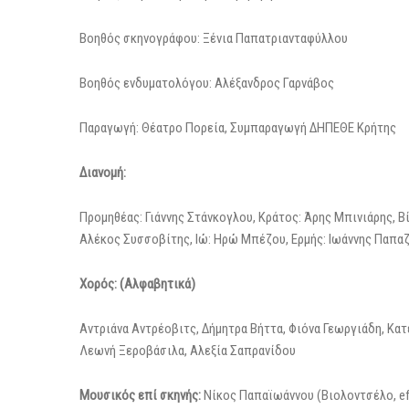
Βοηθός σκηνογράφου: Ξένια Παπατριανταφύλλου
Βοηθός ενδυματολόγου: Αλέξανδρος Γαρνάβος
Παραγωγή: Θέατρο Πορεία, Συμπαραγωγή ΔΗΠΕΘΕ Κρήτης
Διανομή:
Προμηθέας: Γιάννης Στάνκογλου, Κράτος: Άρης Μπινιάρης, Β
Αλέκος Συσσοβίτης, Ιώ: Ηρώ Μπέζου, Ερμής: Ιωάννης Παπα
Χορός: (Αλφαβητικά)
Αντριάνα Αντρέοβιτς, Δήμητρα Βήττα, Φιόνα Γεωργιάδη, Κα
Λεωνή Ξεροβάσιλα, Αλεξία Σαπρανίδου
Μουσικός επί σκηνής:
Νίκος Παπαϊωάννου (Βιολοντσέλο, ef