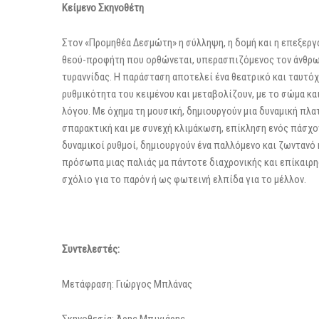
Κείμενο Σκηνοθέτη
Στον «Προμηθέα Δεσμώτη» η σύλληψη, η δομή και η επεξεργ
θεού-προφήτη που ορθώνεται, υπερασπιζόμενος τον άνθρωπ
τυραννίδας. Η παράσταση αποτελεί ένα θεατρικό και ταυτό
ρυθμικότητα του κειμένου και μεταβολίζουν, με το σώμα και
λόγου. Με όχημα τη μουσική, δημιουργούν μια δυναμική πλα
σπαρακτική και με συνεχή κλιμάκωση, επίκληση ενός πάσχο
δυναμικοί ρυθμοί, δημιουργούν ένα παλλόμενο και ζωντανό 
πρόσωπα μιας παλιάς μα πάντοτε διαχρονικής και επίκαιρη
σχόλιο για το παρόν ή ως φωτεινή ελπίδα για το μέλλον.
Συντελεστές:
Μετάφραση: Γιώργος Μπλάνας