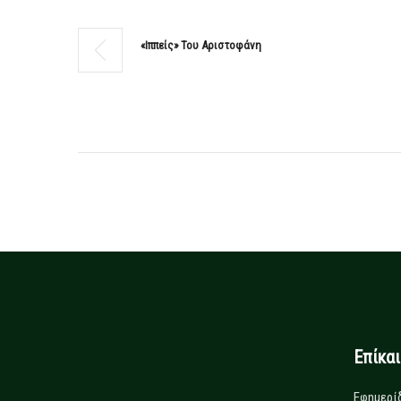
«Ιππείς» Του Αριστοφάνη
Επίκα
Εφημερί