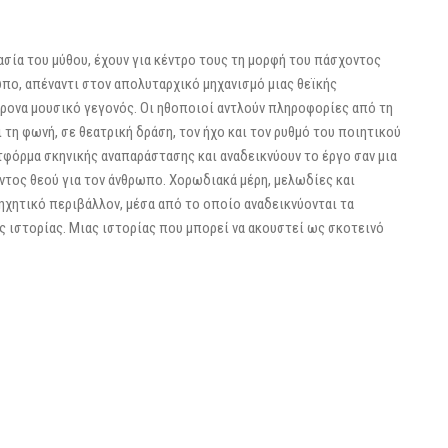
ασία του μύθου, έχουν για κέντρο τους τη μορφή του πάσχοντος
ο, απέναντι στον απολυταρχικό μηχανισμό μιας θεϊκής
χρονα μουσικό γεγονός. Οι ηθοποιοί αντλούν πληροφορίες από τη
 τη φωνή, σε θεατρική δράση, τον ήχο και τον ρυθμό του ποιητικού
τφόρμα σκηνικής αναπαράστασης και αναδεικνύουν το έργο σαν μια
ντος θεού για τον άνθρωπο. Χορωδιακά μέρη, μελωδίες και
ηχητικό περιβάλλον, μέσα από το οποίο αναδεικνύονται τα
ς ιστορίας. Μιας ιστορίας που μπορεί να ακουστεί ως σκοτεινό