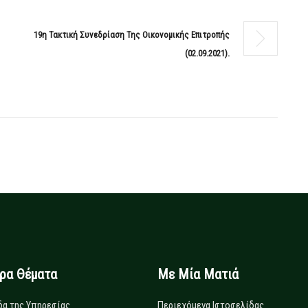
19η Τακτική Συνεδρίαση Της Οικονομικής Επιτροπής
(02.09.2021).
ιρα Θέματα
Με Μία Ματιά
δα της Υπηρεσίας
Περιεχόμενα Ιστοσελίδας