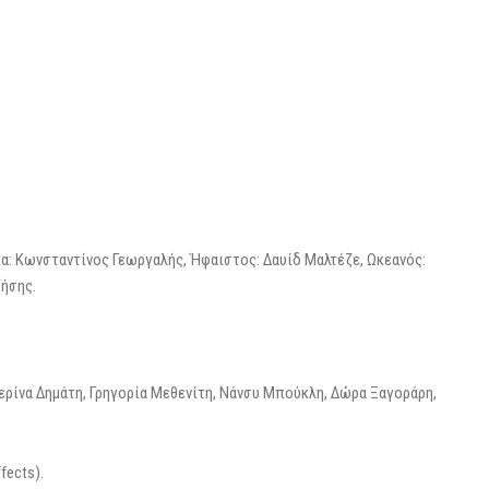
ία: Κωνσταντίνος Γεωργαλής, Ήφαιστος: Δαυίδ Μαλτέζε, Ωκεανός:
ζήσης.
τερίνα Δημάτη, Γρηγορία Μεθενίτη, Νάνσυ Μπούκλη, Δώρα Ξαγοράρη,
fects).