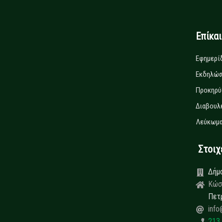
Επίκα
Εφημερί
Εκδηλώσ
Προκηρύ
Διαβουλ
Λεύκωμα
Στοιχεί
Δήμ
Κώσ
Πετ
info
213