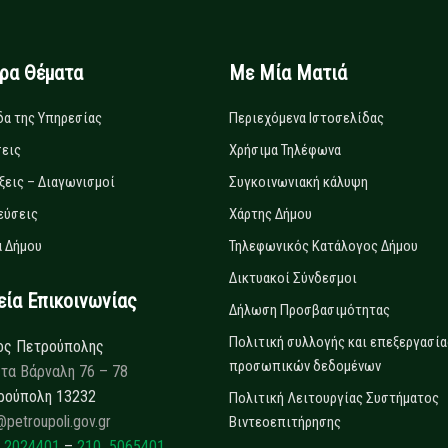
ιρα Θέματα
Με Μία Ματιά
δα της Υπηρεσίας
Περιεχόμενα Ιστοσελίδας
εις
Χρήσιμα Τηλέφωνα
ξεις – Διαγωνισμοί
Συγκοινωνιακή κάλυψη
εύσεις
Χάρτης Δήμου
 Δήμου
Τηλεφωνικός Κατάλογος Δήμου
Δικτυακοί Σύνδεσμοι
α Επικοινωνίας
Δήλωση Προσβασιμότητας
Πολιτική συλλογής και επεξεργασία
ος Πετρούπολης
προσωπικών δεδομένων
τα Βάρναλη 76 – 78
ρούπολη 13232
Πολιτική Λειτουργίας Συστήματος
@petroupoli.gov.gr
Βιντεοεπιτήρησης
 2024401
–
210 5065401