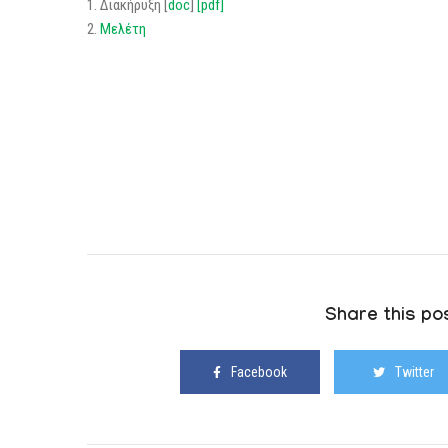
1. Διακήρυξη [
doc
]
[pdf]
2.
Μελέτη
Share this pos
Facebook
Twitter