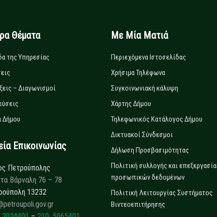
ιρα Θέματα
Με Μία Ματιά
δα της Υπηρεσίας
Περιεχόμενα Ιστοσελίδας
εις
Χρήσιμα Τηλέφωνα
ξεις – Διαγωνισμοί
Συγκοινωνιακή κάλυψη
εύσεις
Χάρτης Δήμου
 Δήμου
Τηλεφωνικός Κατάλογος Δήμου
Δικτυακοί Σύνδεσμοι
α Επικοινωνίας
Δήλωση Προσβασιμότητας
Πολιτική συλλογής και επεξεργασία
ος Πετρούπολης
προσωπικών δεδομένων
τα Βάρναλη 76 – 78
ρούπολη 13232
Πολιτική Λειτουργίας Συστήματος
@petroupoli.gov.gr
Βιντεοεπιτήρησης
 2024401
–
210 5065401