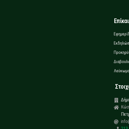
Επίκα
Εφημερί
Εκδηλώσ
Προκηρύ
Διαβουλ
Λεύκωμα
Στοιχεί
Δήμ
Κώσ
Πετ
info
213