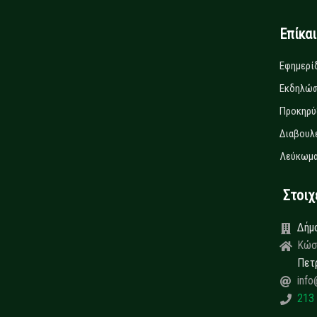
Επίκα
Εφημερί
Εκδηλώσ
Προκηρύ
Διαβουλ
Λεύκωμα
Στοιχεί
Δήμ
Κώσ
Πετ
info
213