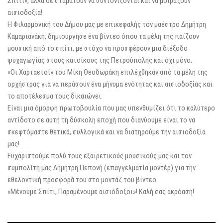
Σπίτι», αλλά δε σταματούν να συντονίζονται και να μοιράζουν
αισιοδοξία!
Η Φιλαρμονική του Δήμου μας με επικεφαλής τον μαέστρο Δημήτρη
Καμαριανάκη, δημιούργησε ένα βίντεο όπου τα μέλη της παίζουν
μουσική από το σπίτι, με στόχο να προσφέρουν μια διέξοδο
ψυχαγωγίας στους κατοίκους της Πετρούπολης και όχι μόνο.
«Οι Χαρταετοί» του Μίκη Θεοδωράκη επιλέχθηκαν από τα μέλη της
ορχήστρας για να περάσουν ένα μήνυμα ενότητας και αισιοδοξίας και
το αποτέλεσμα τους δικαιώνει.
Είναι μια όμορφη πρωτοβουλία που μας υπενθυμίζει ότι το καλύτερο
αντίδοτο σε αυτή τη δύσκολη εποχή που διανύουμε είναι το να
σκεφτόμαστε θετικά, συλλογικά και να διατηρούμε την αισιοδοξία
μας!
Ευχαριστούμε πολύ τους εξαιρετικούς μουσικούς μας και τον
συμπολίτη μας Δημήτρη Πεπονή (επαγγελματία μοντέρ) για την
εθελοντική προσφορά του στο μοντάζ του βίντεο.
«Μένουμε Σπίτι, Παραμένουμε αισιόδοξοι»! Καλή σας ακρόαση!