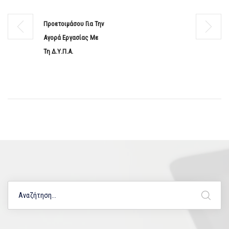
Προετοιμάσου Για Την
Αγορά Εργασίας Με
Τη Δ.Υ.Π.Α.