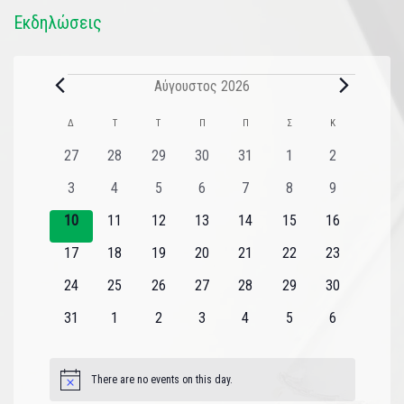
Εκδηλώσεις
Αύγουστος 2026
Ημερολόγιο
Δ
Τ
Τ
Π
Π
Σ
Κ
του
0
0
0
0
0
0
0
27
28
29
30
31
1
2
εκδηλώσεις
εκδηλώσεις
εκδηλώσεις
εκδηλώσεις
εκδηλώσεις
εκδηλώσεις
εκδηλώσεις
Εκδηλώσεις
0
0
0
0
0
0
0
3
4
5
6
7
8
9
εκδηλώσεις
εκδηλώσεις
εκδηλώσεις
εκδηλώσεις
εκδηλώσεις
εκδηλώσεις
εκδηλώσεις
0
0
0
0
0
0
0
10
11
12
13
14
15
16
εκδηλώσεις
εκδηλώσεις
εκδηλώσεις
εκδηλώσεις
εκδηλώσεις
εκδηλώσεις
εκδηλώσεις
0
0
0
0
0
0
0
17
18
19
20
21
22
23
εκδηλώσεις
εκδηλώσεις
εκδηλώσεις
εκδηλώσεις
εκδηλώσεις
εκδηλώσεις
εκδηλώσεις
0
0
0
0
0
0
0
24
25
26
27
28
29
30
εκδηλώσεις
εκδηλώσεις
εκδηλώσεις
εκδηλώσεις
εκδηλώσεις
εκδηλώσεις
εκδηλώσεις
0
0
0
0
0
0
0
31
1
2
3
4
5
6
εκδηλώσεις
εκδηλώσεις
εκδηλώσεις
εκδηλώσεις
εκδηλώσεις
εκδηλώσεις
εκδηλώσεις
There are no events on this day.
Notice