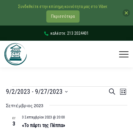
Συνδεθείτε στην επίσημη κοινότητα μας στο Viber.
Περισσότερα
καλέστε: 213 2024401
Εκδηλώσ
Εκδ
9/2/2023
 - 
9/27/2023
Αναζήτηση
List
Vie
Search
Select
Σεπτέμβριος 2023
Navi
date.
and
Views
3 Σεπτεμβρίου 2023 @ 20:00
ΚΥ
3
«Το πάρτι της Πέππα»
Navigati