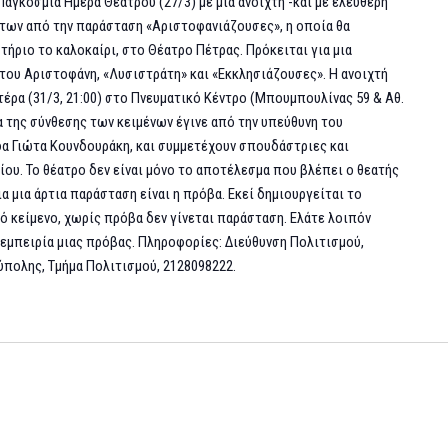
αγκόσμια Ημέρα Θεάτρου (27/3) με μια ανοιχτή -και με ελεύθερη
των από την παράσταση «Αριστοφανιάζουσες», η οποία θα
ήριο το καλοκαίρι, στο Θέατρο Πέτρας. Πρόκειται για μια
του Αριστοφάνη, «Λυσιστράτη» και «Εκκλησιάζουσες». Η ανοιχτή
τέρα (31/3, 21:00) στο Πνευματικό Κέντρο (Μπουμπουλίνας 59 & Αθ.
ια της σύνθεσης των κειμένων έγινε από την υπεύθυνη του
δα Γιώτα Κουνδουράκη, και συμμετέχουν σπουδάστριες και
ου. Το θέατρο δεν είναι μόνο το αποτέλεσμα που βλέπει ο θεατής
α μια άρτια παράσταση είναι η πρόβα. Εκεί δημιουργείται το
κό κείμενο, χωρίς πρόβα δεν γίνεται παράσταση. Ελάτε λοιπόν
 εμπειρία μιας πρόβας. Πληροφορίες: Διεύθυνση Πολιτισμού,
ύπολης, Τμήμα Πολιτισμού, 2128098222.