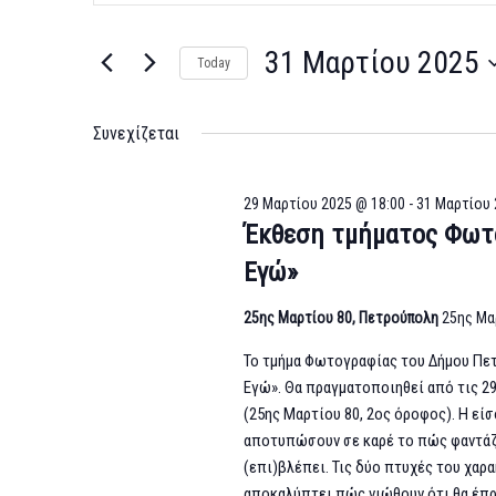
Search
Search
for
and
31 Μαρτίου 2025
Today
Εκδηλώσεις
Select
Views
by
date.
Keyword.
Συνεχίζεται
Navigation
29 Μαρτίου 2025 @ 18:00
-
31 Μαρτίου 
Έκθεση τμήματος Φωτ
Εγώ»
25ης Μαρτίου 80, Πετρούπολη
25ης Μα
Το τμήμα Φωτογραφίας του Δήμου Πε
Εγώ». Θα πραγματοποιηθεί από τις 29
(25ης Μαρτίου 80, 2ος όροφος). Η είσ
αποτυπώσουν σε καρέ το πώς φαντάζο
(επι)βλέπει. Τις δύο πτυχές του χαρα
αποκαλύπτει πώς νιώθουν ότι θα έπρε