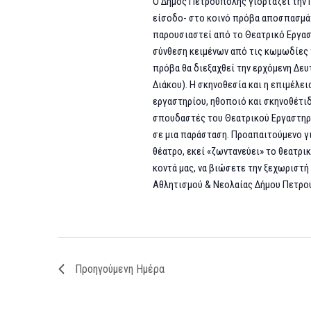
Ο Δήμος Πετρούπολης γιορτάζει την Π
είσοδο- στο κοινό πρόβα αποσπασμά
παρουσιαστεί από το Θεατρικό Εργαστ
σύνθεση κειμένων από τις κωμωδίες 
πρόβα θα διεξαχθεί την ερχόμενη Δευ
Διάκου). Η σκηνοθεσία και η επιμέλε
εργαστηρίου, ηθοποιό και σκηνοθέτι
σπουδαστές του Θεατρικού Εργαστηρί
σε μια παράσταση. Προαπαιτούμενο γι
θέατρο, εκεί «ζωντανεύει» το θεατρι
κοντά μας, να βιώσετε την ξεχωριστή
Αθλητισμού & Νεολαίας Δήμου Πετρο
Προηγούμενη Ημέρα