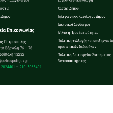
ξεις – Διαγωνισμοί
Συγκοινωνιακή κάλυψη
εύσεις
Χάρτης Δήμου
 Δήμου
Τηλεφωνικός Κατάλογος Δήμου
Δικτυακοί Σύνδεσμοι
α Επικοινωνίας
Δήλωση Προσβασιμότητας
Πολιτική συλλογής και επεξεργασία
ος Πετρούπολης
προσωπικών δεδομένων
τα Βάρναλη 76 – 78
ρούπολη 13232
Πολιτική Λειτουργίας Συστήματος
@petroupoli.gov.gr
Βιντεοεπιτήρησης
 2024401
–
210 5065401
Copyrights © 2025
Δήμος Πετρούπολης.
All rights reserved.
Developed by
Collectives S.A.