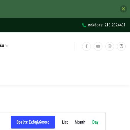
καλέστε: 213 2024401
έα
Εκδήλωση
Βρείτε Εκδηλώσεις
List
Month
Day
Views