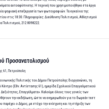
ηνύματα αυτοαφύπνισης. Η τεχνική που χρησιμοποιήθηκε στα έργα
μία ψηφιακή επεξεργασία των φωτογραφιών. Τα εγκαίνια της
τίου στις 18:30. Πληροφορίες: Διεύθυνση Πολιτισμού, Αθλητισμού
μα Πολιτισμού, 212 8098222.
ού Προσανατολισμού
ης 61, Πετρούπολη
 Κοινωνικής Πολιτικής του Δήμου Πετρούπολης διοργανώνει, τη
κό Κέντρο (Εθν. Αντίστασης 61), ημερίδα Σχολικού Επαγγελματικού
 Δεξιότητες, Επαγγέλματα». Καλούμε όλους τους γονείς των
υθήσουν την εκδήλωση, ώστε να ενημερωθούν για το δωρεάν τεστ
παρέχει ο Δήμος, με στόχο την ενίσχυση και τη στήριξη των