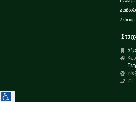
Προκηρύ
Διαβουλ
Λεύκωμα
Στοιχεί
Δήμ
Κώσ
Πετ
info
213