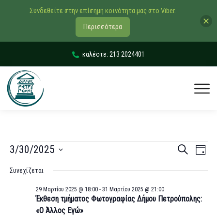
Συνδεθείτε στην επίσημη κοινότητα μας στο Viber.
Περισσότερα
καλέστε: 213 2024401
Εκδηλώσ
Εκδ
3/30/2025
Αναζήτηση
Day
Vie
Search
Select
Συνεχίζεται
Navi
date.
and
29 Μαρτίου 2025 @ 18:00
-
31 Μαρτίου 2025 @ 21:00
Views
Έκθεση τμήματος Φωτογραφίας Δήμου Πετρούπολης:
Navigati
«Ο Άλλος Εγώ»