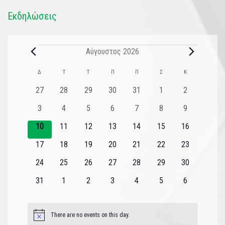
Εκδηλώσεις
Αύγουστος 2026
Ημερολόγιο
Δ
Τ
Τ
Π
Π
Σ
Κ
του
0
0
0
0
0
0
0
27
28
29
30
31
1
2
εκδηλώσεις
εκδηλώσεις
εκδηλώσεις
εκδηλώσεις
εκδηλώσεις
εκδηλώσεις
εκδηλώσεις
Εκδηλώσεις
0
0
0
0
0
0
0
3
4
5
6
7
8
9
εκδηλώσεις
εκδηλώσεις
εκδηλώσεις
εκδηλώσεις
εκδηλώσεις
εκδηλώσεις
εκδηλώσεις
0
0
0
0
0
0
0
10
11
12
13
14
15
16
εκδηλώσεις
εκδηλώσεις
εκδηλώσεις
εκδηλώσεις
εκδηλώσεις
εκδηλώσεις
εκδηλώσεις
0
0
0
0
0
0
0
17
18
19
20
21
22
23
εκδηλώσεις
εκδηλώσεις
εκδηλώσεις
εκδηλώσεις
εκδηλώσεις
εκδηλώσεις
εκδηλώσεις
0
0
0
0
0
0
0
24
25
26
27
28
29
30
εκδηλώσεις
εκδηλώσεις
εκδηλώσεις
εκδηλώσεις
εκδηλώσεις
εκδηλώσεις
εκδηλώσεις
0
0
0
0
0
0
0
31
1
2
3
4
5
6
εκδηλώσεις
εκδηλώσεις
εκδηλώσεις
εκδηλώσεις
εκδηλώσεις
εκδηλώσεις
εκδηλώσεις
There are no events on this day.
Notice