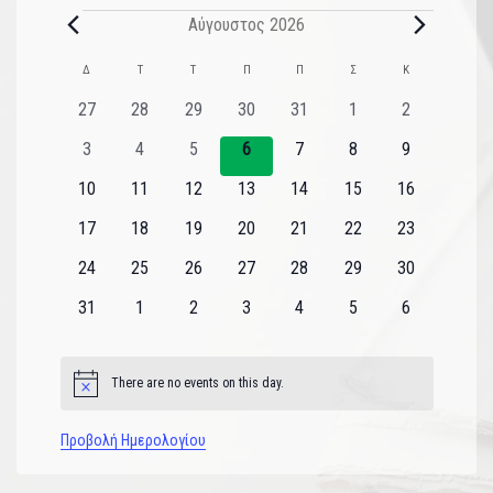
Αύγουστος 2026
Ημερολόγιο
Δ
Τ
Τ
Π
Π
Σ
Κ
του
0
0
0
0
0
0
0
27
28
29
30
31
1
2
εκδηλώσεις
εκδηλώσεις
εκδηλώσεις
εκδηλώσεις
εκδηλώσεις
εκδηλώσεις
εκδηλώσεις
Εκδηλώσεις
0
0
0
0
0
0
0
3
4
5
6
7
8
9
εκδηλώσεις
εκδηλώσεις
εκδηλώσεις
εκδηλώσεις
εκδηλώσεις
εκδηλώσεις
εκδηλώσεις
0
0
0
0
0
0
0
10
11
12
13
14
15
16
εκδηλώσεις
εκδηλώσεις
εκδηλώσεις
εκδηλώσεις
εκδηλώσεις
εκδηλώσεις
εκδηλώσεις
0
0
0
0
0
0
0
17
18
19
20
21
22
23
εκδηλώσεις
εκδηλώσεις
εκδηλώσεις
εκδηλώσεις
εκδηλώσεις
εκδηλώσεις
εκδηλώσεις
0
0
0
0
0
0
0
24
25
26
27
28
29
30
εκδηλώσεις
εκδηλώσεις
εκδηλώσεις
εκδηλώσεις
εκδηλώσεις
εκδηλώσεις
εκδηλώσεις
0
0
0
0
0
0
0
31
1
2
3
4
5
6
εκδηλώσεις
εκδηλώσεις
εκδηλώσεις
εκδηλώσεις
εκδηλώσεις
εκδηλώσεις
εκδηλώσεις
There are no events on this day.
Notice
Προβολή Ημερολογίου