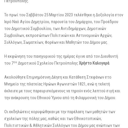
Πετρούπολης.
Το πρωί του Σαββάτου 25 Μαρτίου 2023 τελέσθηκε η Δοξολογία στον
Ιερό Ναό Αγίου Δημητρίου, παρουσία του Δημάρχου, του Προέδρου
του Δημοτικού Συμβουλίου, των Αντιδημάρχων, Δημοτικών
Συμβούλων, εκπροσώπων Πολιτικών και Αστυνομικών Αρχών,
Συλλόγων, Σωματείων, Φορέων και Μαθητών του Δήμου μας.
Η εκφώνηση του πανηγυρικού της ημέρας έγινε από τον Διευθυντή
ου
του 7
Δημοτικού Σχολείου Πετρούπολης
Χρήστο Καλογερά
.
Ακολούθησε Επιμνημόσυνη Δέηση και Κατάθεση Στεφάνων στο
Μνημείο της πλατείας Ηρώων Αγωνιστών 1821, ενώ η τελετή
έκλεισε με τους παρευρισκόμενους να τηρούν ενός λεπτού σιγή και
την ανάκρουση του Εθνικού Ύμνου από τη Φιλαρμονική του Δήμου.
Οι εκδηλώσεις κορυφώθηκαν με την παρέλαση των μαθητών των
σχολείων της πόλης μας, καθώς και των Εθνικοτοπικών,
Πολιτιστικών & Αθλητικών Συλλόγων του Δήμου μας ενώπιων των