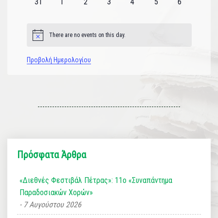
0
0
0
0
0
0
0
31
1
2
3
4
5
6
εκδηλώσεις
εκδηλώσεις
εκδηλώσεις
εκδηλώσεις
εκδηλώσεις
εκδηλώσεις
εκδηλώσεις
There are no events on this day.
Notice
Προβολή Ημερολογίου
Πρόσφατα Άρθρα
«Διεθνές Φεστιβάλ Πέτρας»: 11ο «Συναπάντημα
Παραδοσιακών Χορών»
7 Αυγούστου 2026