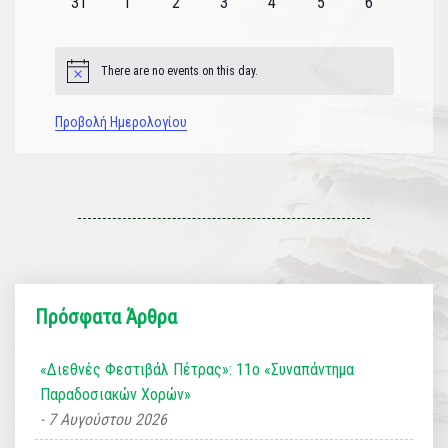
0
0
0
0
0
0
0
31
1
2
3
4
5
6
εκδηλώσεις
εκδηλώσεις
εκδηλώσεις
εκδηλώσεις
εκδηλώσεις
εκδηλώσεις
εκδηλώσεις
There are no events on this day.
Notice
Προβολή Ημερολογίου
Πρόσφατα Άρθρα
«Διεθνές Φεστιβάλ Πέτρας»: 11ο «Συναπάντημα
Παραδοσιακών Χορών»
7 Αυγούστου 2026