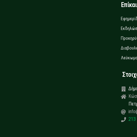
Επίκα
Εφημερί
Εκδηλώσ
Προκηρύ
Διαβουλ
Λεύκωμα
Στοιχεί
Δήμ
Κώσ
Πετ
info
213