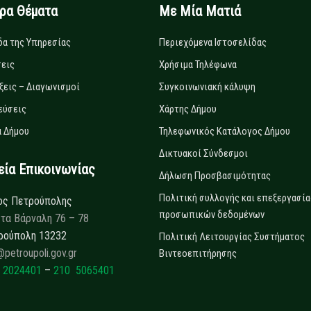
ιρα Θέματα
Με Μία Ματιά
δα της Υπηρεσίας
Περιεχόμενα Ιστοσελίδας
εις
Χρήσιμα Τηλέφωνα
ξεις – Διαγωνισμοί
Συγκοινωνιακή κάλυψη
εύσεις
Χάρτης Δήμου
 Δήμου
Τηλεφωνικός Κατάλογος Δήμου
Δικτυακοί Σύνδεσμοι
α Επικοινωνίας
Δήλωση Προσβασιμότητας
Πολιτική συλλογής και επεξεργασία
ος Πετρούπολης
προσωπικών δεδομένων
τα Βάρναλη 76 – 78
ρούπολη 13232
Πολιτική Λειτουργίας Συστήματος
@petroupoli.gov.gr
Βιντεοεπιτήρησης
 2024401
–
210 5065401