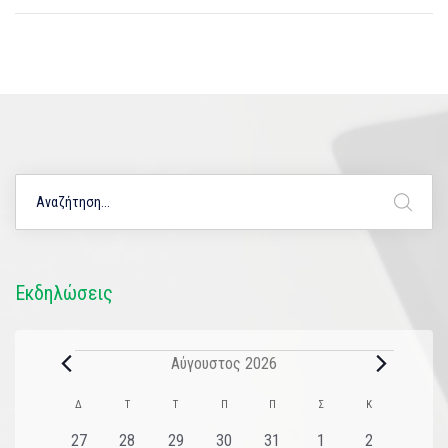
Εκδηλώσεις
Αύγουστος 2026
Ημερολόγιο
Δ
Τ
Τ
Π
Π
Σ
Κ
του
0
0
0
0
0
0
0
27
28
29
30
31
1
2