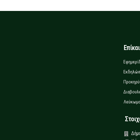
Επίκα
Εφημερί
Εκδηλώσ
Προκηρύ
Διαβουλ
Λεύκωμα
Στοιχεί
Δήμ