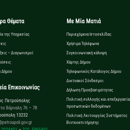
ιρα Θέματα
Με Μία Ματιά
δα της Υπηρεσίας
Περιεχόμενα Ιστοσελίδας
εις
Χρήσιμα Τηλέφωνα
ξεις – Διαγωνισμοί
Συγκοινωνιακή κάλυψη
εύσεις
Χάρτης Δήμου
 Δήμου
Τηλεφωνικός Κατάλογος Δήμου
Δικτυακοί Σύνδεσμοι
α Επικοινωνίας
Δήλωση Προσβασιμότητας
Πολιτική συλλογής και επεξεργασία
ος Πετρούπολης
προσωπικών δεδομένων
τα Βάρναλη 76 – 78
ρούπολη 13232
Πολιτική Λειτουργίας Συστήματος
@petroupoli.gov.gr
Βιντεοεπιτήρησης
 2024401
–
210 5065401