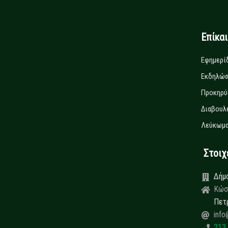
Επίκα
Εφημερί
Εκδηλώσ
Προκηρύ
Διαβουλ
Λεύκωμα
Στοιχεί
Δήμ
Κώσ
Πετ
info
213