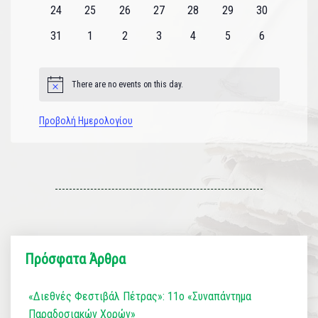
εκδηλώσεις
εκδηλώσεις
εκδηλώσεις
εκδηλώσεις
εκδηλώσεις
εκδηλώσεις
εκδηλώσεις
0
0
0
0
0
0
0
24
25
26
27
28
29
30
εκδηλώσεις
εκδηλώσεις
εκδηλώσεις
εκδηλώσεις
εκδηλώσεις
εκδηλώσεις
εκδηλώσεις
0
0
0
0
0
0
0
31
1
2
3
4
5
6
εκδηλώσεις
εκδηλώσεις
εκδηλώσεις
εκδηλώσεις
εκδηλώσεις
εκδηλώσεις
εκδηλώσεις
There are no events on this day.
Notice
Προβολή Ημερολογίου
Πρόσφατα Άρθρα
«Διεθνές Φεστιβάλ Πέτρας»: 11ο «Συναπάντημα
Παραδοσιακών Χορών»