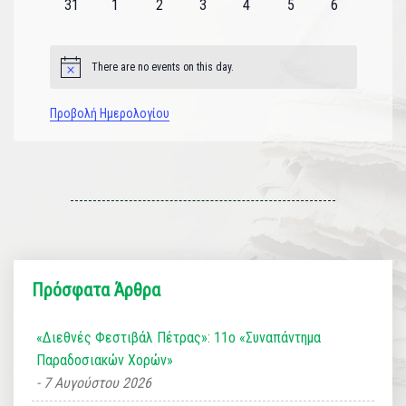
0
0
0
0
0
0
0
31
1
2
3
4
5
6
εκδηλώσεις
εκδηλώσεις
εκδηλώσεις
εκδηλώσεις
εκδηλώσεις
εκδηλώσεις
εκδηλώσεις
There are no events on this day.
Notice
Προβολή Ημερολογίου
Πρόσφατα Άρθρα
«Διεθνές Φεστιβάλ Πέτρας»: 11ο «Συναπάντημα
Παραδοσιακών Χορών»
7 Αυγούστου 2026