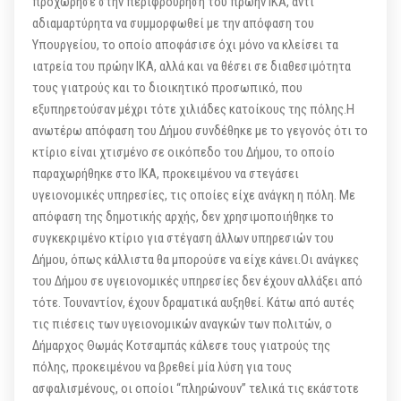
προχώρησε στην περιφρούρηση του πρώην ΙΚΑ, αντί
αδιαμαρτύρητα να συμμορφωθεί με την απόφαση του
Υπουργείου, το οποίο αποφάσισε όχι μόνο να κλείσει τα
ιατρεία του πρώην ΙΚΑ, αλλά και να θέσει σε διαθεσιμότητα
τους γιατρούς και το διοικητικό προσωπικό, που
εξυπηρετούσαν μέχρι τότε χιλιάδες κατοίκους της πόλης.Η
ανωτέρω απόφαση του Δήμου συνδέθηκε με το γεγονός ότι το
κτίριο είναι χτισμένο σε οικόπεδο του Δήμου, το οποίο
παραχωρήθηκε στο ΙΚΑ, προκειμένου να στεγάσει
υγειονομικές υπηρεσίες, τις οποίες είχε ανάγκη η πόλη. Με
απόφαση της δημοτικής αρχής, δεν χρησιμοποιήθηκε το
συγκεκριμένο κτίριο για στέγαση άλλων υπηρεσιών του
Δήμου, όπως κάλλιστα θα μπορούσε να είχε κάνει.Οι ανάγκες
του Δήμου σε υγειονομικές υπηρεσίες δεν έχουν αλλάξει από
τότε. Τουναντίον, έχουν δραματικά αυξηθεί. Κάτω από αυτές
τις πιέσεις των υγειονομικών αναγκών των πολιτών, ο
Δήμαρχος Θωμάς Κοτσαμπάς κάλεσε τους γιατρούς της
πόλης, προκειμένου να βρεθεί μία λύση για τους
ασφαλισμένους, οι οποίοι “πληρώνουν” τελικά τις εκάστοτε