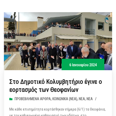
6 Ιανουαρίου 2024
Στο Δημοτικό Κολυμβητήριο έγινε ο
εορτασμός των Θεοφανίων
ΠΡΟΒΕΒΛΗΜΈΝΑ ΆΡΘΡΑ
,
ΚΟΙΝΩΝΙΚΆ (ΝΕΑ)
,
ΝΈΑ
,
ΝΈΑ
/
Με κάθε επισημότητα εορτάσθηκαν σήμερα (6/1) τα Θεοφάνια,
με τον καθιερωμένο καθαγιασμό των υδάτων, στο