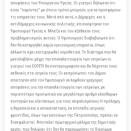
αποφάσεις του Υπουργείου Υγείας. Οι γιατροί δήλωσαν ότι
είναι “παρόντες” με όποιο τρόπο μπορούν, για να προσφέρουν
τις υπηρεσίες τους. Μετά από αυτά, ο Δήμαρχος και η
αντιδήμαρχος κοινωνικής πολιτικής, επισκέφτηκαν τον
Υφυπουργό Υγείας κ. Μπέζα και του εξέθεσαν τους
προβληματισμούς αυτούς. Ο Υφυπουργός διαβεβαίωσε ότι
δεν θα καταργηθεί καμία υγειονομική υπηρεσία, όπως
άλλωστε έχει κατοχυρωθεί νομοθετικά. Το διάστημα που θα
μεσολαβήσει μέχρι την επαναλειτουργία των ιατρείων οι
γιατροί του ΕΟΠΠΥ θα συνταγογραφούν και θα δέχονται τους
ασθενείς στα ιατρεία τους. Οι εκπρόσωποι του Δήμου
απαίτησαν από τον Υφυπουργό να ληφθούν γρήγορες
αποφάσεις για την επαναλειτουργία των ιατρείων, με
περισσότερο προσωπικό και μεγαλύτερο αριθμό ελεύθερων
συνταγών και εξετάσεων, για τους ασφαλισμένους.Η πρόληψη,
η θεραπεία και η αποκατάσταση, σε επίπεδο ιατρικής
φροντίδας, όλων των κατοίκων της Πετρούπολης, πρέπει να
διασφαλιστεί. Αποτελεί πρωταρχικό μέλημα της δημοτικής
αρχής, που δηλώνει ότι δεν θα παραχωρήσει το δικαίωμα