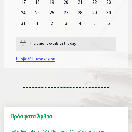
0
0
0
0
0
0
0
17
18
19
20
21
22
23
εκδηλώσεις
εκδηλώσεις
εκδηλώσεις
εκδηλώσεις
εκδηλώσεις
εκδηλώσεις
εκδηλώσεις
0
0
0
0
0
0
0
24
25
26
27
28
29
30
εκδηλώσεις
εκδηλώσεις
εκδηλώσεις
εκδηλώσεις
εκδηλώσεις
εκδηλώσεις
εκδηλώσεις
0
0
0
0
0
0
0
31
1
2
3
4
5
6
εκδηλώσεις
εκδηλώσεις
εκδηλώσεις
εκδηλώσεις
εκδηλώσεις
εκδηλώσεις
εκδηλώσεις
There are no events on this day.
Notice
Προβολή Ημερολογίου
Πρόσφατα Άρθρα
«Διεθνές Φεστιβάλ Πέτρας»: 11ο «Συναπάντημα