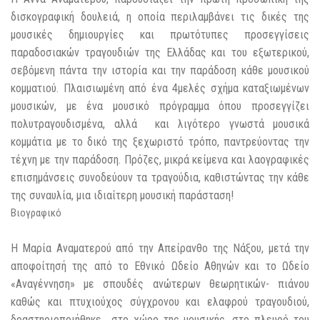
δισκογραφική δουλειά, η οποία περιλαμβάνει τις δικές της
μουσικές δημιουργίες και πρωτότυπες προσεγγίσεις
παραδοσιακών τραγουδιών της Ελλάδας και του εξωτερικού,
σεβόμενη πάντα την ιστορία και την παράδοση κάθε μουσικού
κομματιού. Πλαισιωμένη από ένα 4μελές σχήμα καταξιωμένων
μουσικών, με ένα μουσικό πρόγραμμα όπου προσεγγίζει
πολυτραγουδισμένα, αλλά και λιγότερο γνωστά μουσικά
κομμάτια με το δικό της ξεχωριστό τρόπο, παντρεύοντας την
τέχνη με την παράδοση. Πρόζες, μικρά κείμενα και λαογραφικές
επισημάνσεις συνοδεύουν τα τραγούδια, καθιστώντας την κάθε
της συναυλία, μια ιδιαίτερη μουσική παράσταση!
Βιογραφικό
Η Μαρία Αναματερού από την Απείρανθο της Νάξου, μετά την
αποφοίτησή της από το Εθνικό Ωδείο Αθηνών και το Ωδείο
«Αναγέννηση» με σπουδές ανώτερων θεωρητικών- πιάνου
καθώς και πτυχιούχος σύγχρονου και ελαφρού τραγουδιού,
δραστηριοποιήθηκε στο χώρο της μουσικής, στο πλευρό του