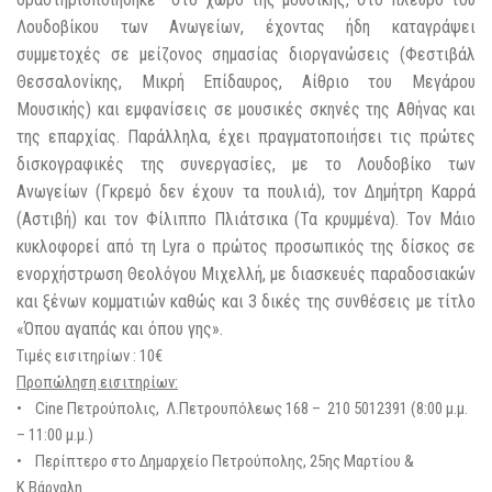
Λουδοβίκου των Ανωγείων, έχοντας ήδη καταγράψει
συμμετοχές σε μείζονος σημασίας διοργανώσεις (Φεστιβάλ
Θεσσαλονίκης, Μικρή Επίδαυρος, Αίθριο του Μεγάρου
Μουσικής) και εμφανίσεις σε μουσικές σκηνές της Αθήνας και
της επαρχίας. Παράλληλα, έχει πραγματοποιήσει τις πρώτες
δισκογραφικές της συνεργασίες, με το Λουδοβίκο των
Ανωγείων (Γκρεμό δεν έχουν τα πουλιά), τον Δημήτρη Καρρά
(Αστιβή) και τον Φίλιππο Πλιάτσικα (Τα κρυμμένα). Τον Μάιο
κυκλοφορεί από τη Lyra ο πρώτος προσωπικός της δίσκος σε
ενορχήστρωση Θεολόγου Μιχελλή, με διασκευές παραδοσιακών
και ξένων κομματιών καθώς και 3 δικές της συνθέσεις με τίτλο
«Όπου αγαπάς και όπου γης».
Τιμές εισιτηρίων : 10€
Προπώληση εισιτηρίων:
• Cine Πετρούπολις, Λ.Πετρουπόλεως 168 – 210 5012391 (8:00 μ.μ.
– 11:00 μ.μ.)
• Περίπτερο στο Δημαρχείο Πετρούπολης, 25ης Μαρτίου &
Κ.Βάρναλη