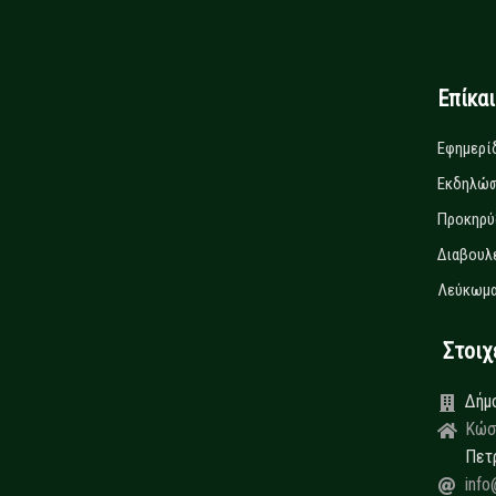
Επίκα
Εφημερί
Εκδηλώσ
Προκηρύ
Διαβουλ
Λεύκωμα
Στοιχεί
Δήμ
Κώσ
Πετ
info