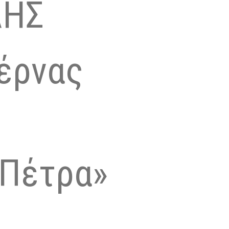
ΛΗΣ
έρνας
 Πέτρα»