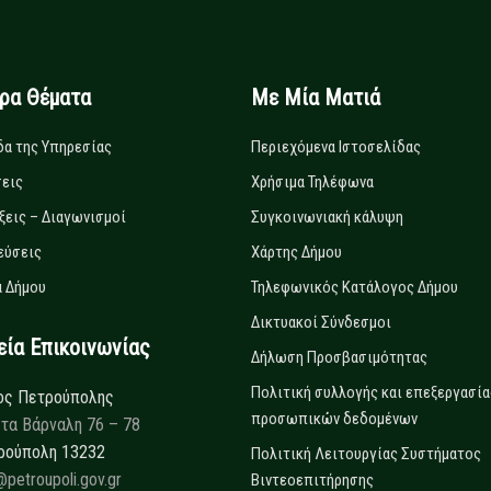
ιρα Θέματα
Με Μία Ματιά
δα της Υπηρεσίας
Περιεχόμενα Ιστοσελίδας
εις
Χρήσιμα Τηλέφωνα
ξεις – Διαγωνισμοί
Συγκοινωνιακή κάλυψη
εύσεις
Χάρτης Δήμου
 Δήμου
Τηλεφωνικός Κατάλογος Δήμου
Δικτυακοί Σύνδεσμοι
α Επικοινωνίας
Δήλωση Προσβασιμότητας
Πολιτική συλλογής και επεξεργασία
ος Πετρούπολης
προσωπικών δεδομένων
τα Βάρναλη 76 – 78
ρούπολη 13232
Πολιτική Λειτουργίας Συστήματος
@petroupoli.gov.gr
Βιντεοεπιτήρησης