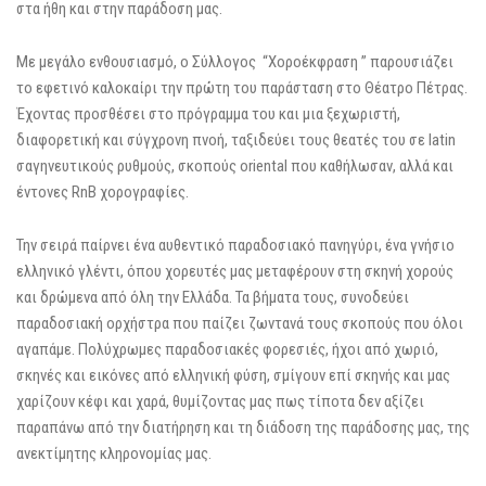
στα ήθη και στην παράδοση μας.
Με μεγάλο ενθουσιασμό, ο Σύλλογος “Χοροέκφραση ” παρουσιάζει
το εφετινό καλοκαίρι την πρώτη του παράσταση στο Θέατρο Πέτρας.
Έχοντας προσθέσει στο πρόγραμμα του και μια ξεχωριστή,
διαφορετική και σύγχρονη πνοή, ταξιδεύει τους θεατές του σε latin
σαγηνευτικούς ρυθμούς, σκοπούς oriental που καθήλωσαν, αλλά και
έντονες RnB χορογραφίες.
Την σειρά παίρνει ένα αυθεντικό παραδοσιακό πανηγύρι, ένα γνήσιο
ελληνικό γλέντι, όπου χορευτές μας μεταφέρουν στη σκηνή χορούς
και δρώμενα από όλη την Ελλάδα. Τα βήματα τους, συνοδεύει
παραδοσιακή ορχήστρα που παίζει ζωντανά τους σκοπούς που όλοι
αγαπάμε. Πολύχρωμες παραδοσιακές φορεσιές, ήχοι από χωριό,
σκηνές και εικόνες από ελληνική φύση, σμίγουν επί σκηνής και μας
χαρίζουν κέφι και χαρά, θυμίζοντας μας πως τίποτα δεν αξίζει
παραπάνω από την διατήρηση και τη διάδοση της παράδοσης μας, της
ανεκτίμητης κληρονομίας μας.