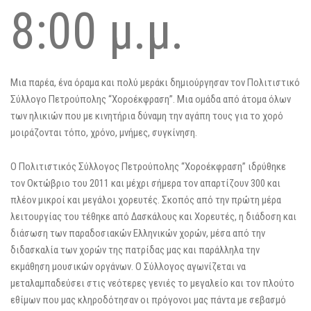
8:00 μ.μ.
Μια παρέα, ένα όραμα και πολύ μεράκι δημιούργησαν τον Πολιτιστικό
Σύλλογο Πετρούπολης “Χοροέκφραση”. Μια ομάδα από άτομα όλων
των ηλικιών που με κινητήρια δύναμη την αγάπη τους για το χορό
μοιράζονται τόπο, χρόνο, μνήμες, συγκίνηση.
Ο Πολιτιστικός Σύλλογος Πετρούπολης “Χοροέκφραση” ιδρύθηκε
τον Οκτώβριο του 2011 και μέχρι σήμερα τον απαρτίζουν 300 και
πλέον μικροί και μεγάλοι χορευτές. Σκοπός από την πρώτη μέρα
λειτουργίας του τέθηκε από Δασκάλους και Χορευτές, η διάδοση και
διάσωση των παραδοσιακών Ελληνικών χορών, μέσα από την
διδασκαλία των χορών της πατρίδας μας και παράλληλα την
εκμάθηση μουσικών οργάνων. Ο Σύλλογος αγωνίζεται να
μεταλαμπαδεύσει στις νεότερες γενιές το μεγαλείο και τον πλούτο
εθίμων που μας κληροδότησαν οι πρόγονοι μας πάντα με σεβασμό