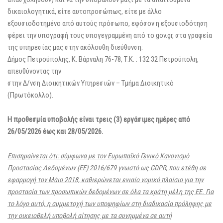
δικαιολογητικά, είτε αυτοπροσώπως, είτε με άλλο
εξουσιοδοτημένο από αυτούς πρόσωπο, εφόσον η εξουσιοδότηση
φέρει την υπογραφή τους υπογεγραμμένη από το gov.gr, στα γραφεία
της υπηρεσίας μας στην ακόλουθη διεύθυνση:
Δήμος Πετρούπολης, Κ. Βάρναλη 76-78, Τ.Κ. : 132 32 Πετρούπολη,
απευθύνοντας την
στην Δ/νση Διοικητικών Υπηρεσιών – Τμήμα Διοικητικό
(Πρωτόκολλο).
Η προθεσμία υποβολής είναι τρεις (3) εργάσιμες ημέρες από
26/05/2026 έως και 28/05/2026.
Επισημαίνεται ότι: σύμφωνα με τον Ευρωπαϊκό Γενικό Κανονισμό
Προστασίας Δεδομένων (ΕΕ) 2016/679 γνωστό ως GDPR, που ετέθη σε
εφαρμογή τον Μάιο 2018, καθιερώνεται ενιαίο
νομικό πλαίσιο για την
προστασία των προσωπικών δεδομένων σε όλα τα κράτη μέλη της ΕΕ. Για
το λόγο αυτό, η συμμετοχή των υποψηφίων στη διαδικασία πρόληψης με
την οικειοθελή υποβολή αίτησης με τα συνημμένα σε αυτή