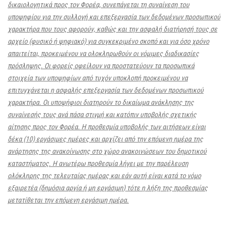
δικαιολογητικά προς τον Φορέα, συνεπάγεται τη συναίνεση του
υποψηφίου για την συλλογή και επεξεργασία των δεδομένων προσωπικού
χαρακτήρα που τους αφορούν, καθώς και την ασφαλή διατήρησή τους σε
αρχείο (φυσικό ή ψηφιακό) για συγκεκριμένο σκοπό και για όσο χρόνο
απαιτείται, προκειμένου να ολοκληρωθούν οι νόμιμες διαδικασίες
πρόσληψης. Οι φορείς οφείλουν να προστατεύουν τα προσωπικά
στοιχεία των υποψηφίων από τυχόν υποκλοπή προκειμένου να
επιτυγχάνεται η ασφαλής επεξεργασία των δεδομένων προσωπικού
χαρακτήρα. Οι υποψήφιοι διατηρούν το δικαίωμα ανάκλησης της
συναίνεσής τους ανά πάσα στιγμή και κατόπιν υποβολής σχετικής
αίτησης προς τον Φορέα.
Η προθεσμία υποβολής των αιτήσεων είναι
δέκα (10) εργάσιμες ημέρες και αρχίζει από την επόμενη ημέρα της
ανάρτησης της ανακοίνωσης στο χώρο ανακοινώσεων του δημοτικού
καταστήματος. Η ανωτέρω προθεσμία λήγει με την παρέλευση
ολόκληρης της τελευταίας ημέρας και εάν αυτή είναι κατά το νόμο
εξαιρετέα (δημόσια αργία ή μη εργάσιμη) τότε η λήξη της
προθεσμίας
μετατίθεται την επόμενη εργάσιμη ημέρα.