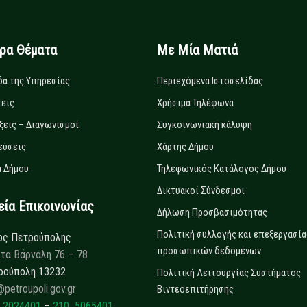
ιρα Θέματα
Με Μία Ματιά
δα της Υπηρεσίας
Περιεχόμενα Ιστοσελίδας
εις
Χρήσιμα Τηλέφωνα
ξεις – Διαγωνισμοί
Συγκοινωνιακή κάλυψη
εύσεις
Χάρτης Δήμου
 Δήμου
Τηλεφωνικός Κατάλογος Δήμου
Δικτυακοί Σύνδεσμοι
α Επικοινωνίας
Δήλωση Προσβασιμότητας
Πολιτική συλλογής και επεξεργασία
ος Πετρούπολης
προσωπικών δεδομένων
τα Βάρναλη 76 – 78
ρούπολη 13232
Πολιτική Λειτουργίας Συστήματος
@petroupoli.gov.gr
Βιντεοεπιτήρησης
 2024401
–
210 5065401