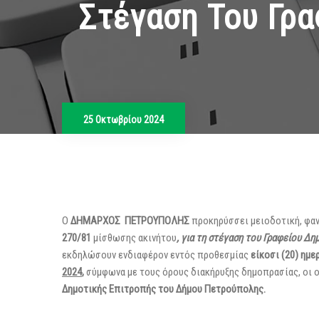
Στέγαση Του Γρ
25 Οκτωβρίου 2024
Ο
ΔΗΜΑΡΧΟΣ ΠΕΤΡΟΥΠΟΛΗΣ
π
ροκηρύσσει μειοδοτική, φα
270/81
μίσθωσης ακινήτου
, για τη στέγαση του Γραφείου Δ
εκδηλώσουν ενδιαφέρον εντός προθεσμίας
είκοσι (20) ημε
2024
,
σύμφωνα με τους όρους διακήρυξης δημοπρασίας, οι 
Δημοτικής Επιτροπής του Δήμου Πετρούπολης.