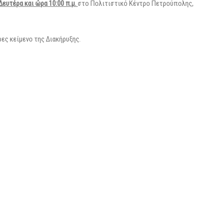
Δευτέρα και ώρα 10:00 π.μ.
στο Πολιτιστικό Κέντρο Πετρούπολης,
ες κείμενο της Διακήρυξης.