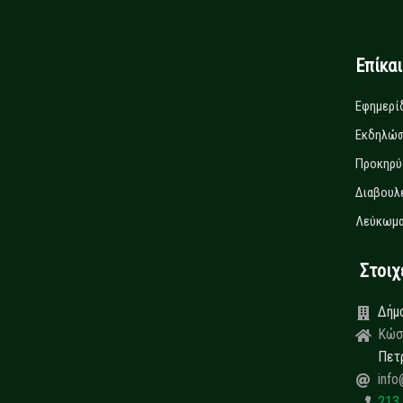
Επίκα
Εφημερί
Εκδηλώσ
Προκηρύ
Διαβουλ
Λεύκωμα
Στοιχεί
Δήμ
Κώσ
Πετ
info
213