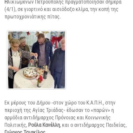
Η
λικιωμένων Πετρούπολης πραγματοποίησαν σήμερα
(4/1), σε γιορτινό και αισιόδοξο κλίμα, την κοπή της
πρωτοχρονιάτικης
π
ίτας.
Εκ μέρους του Δήμου -σ
τον χώρο του Κ.Α.Π.Η., στην
περιοχή της Αγίας Τριάδας-
έδωσαν το «παρών»
η
αρμόδια αντιδήμαρχος Πρόνοιας και Κοινωνικής
Πολιτικής,
Ρούλα Κανέλλη
, και ο αντιδήμαρχος Παιδείας,
Γιώργος Τσιακίλος
.