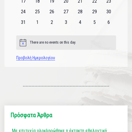
0
0
0
0
0
0
0
17
18
19
20
21
22
23
εκδηλώσεις
εκδηλώσεις
εκδηλώσεις
εκδηλώσεις
εκδηλώσεις
εκδηλώσεις
εκδηλώσεις
0
0
0
0
0
0
0
24
25
26
27
28
29
30
εκδηλώσεις
εκδηλώσεις
εκδηλώσεις
εκδηλώσεις
εκδηλώσεις
εκδηλώσεις
εκδηλώσεις
0
0
0
0
0
0
0
31
1
2
3
4
5
6
εκδηλώσεις
εκδηλώσεις
εκδηλώσεις
εκδηλώσεις
εκδηλώσεις
εκδηλώσεις
εκδηλώσεις
There are no events on this day.
Notice
Προβολή Ημερολογίου
Πρόσφατα Άρθρα
Με επιτυχία ολοκληρώθηκε η έκτακτη εθελοντική