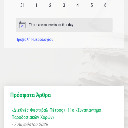
εκδηλώσεις
εκδηλώσεις
εκδηλώσεις
εκδηλώσεις
εκδηλώσεις
εκδηλώσεις
εκδηλώσεις
0
0
0
0
0
0
0
31
1
2
3
4
5
6
εκδηλώσεις
εκδηλώσεις
εκδηλώσεις
εκδηλώσεις
εκδηλώσεις
εκδηλώσεις
εκδηλώσεις
There are no events on this day.
Notice
Προβολή Ημερολογίου
Πρόσφατα Άρθρα
«Διεθνές Φεστιβάλ Πέτρας»: 11ο «Συναπάντημα
Παραδοσιακών Χορών»
7 Αυγούστου 2026