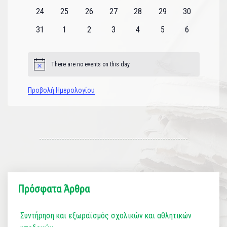
εκδηλώσεις
εκδηλώσεις
εκδηλώσεις
εκδηλώσεις
εκδηλώσεις
εκδηλώσεις
εκδηλώσεις
0
0
0
0
0
0
0
24
25
26
27
28
29
30
εκδηλώσεις
εκδηλώσεις
εκδηλώσεις
εκδηλώσεις
εκδηλώσεις
εκδηλώσεις
εκδηλώσεις
0
0
0
0
0
0
0
31
1
2
3
4
5
6
εκδηλώσεις
εκδηλώσεις
εκδηλώσεις
εκδηλώσεις
εκδηλώσεις
εκδηλώσεις
εκδηλώσεις
There are no events on this day.
Notice
Προβολή Ημερολογίου
Πρόσφατα Άρθρα
Συντήρηση και εξωραϊσμός σχολικών και αθλητικών