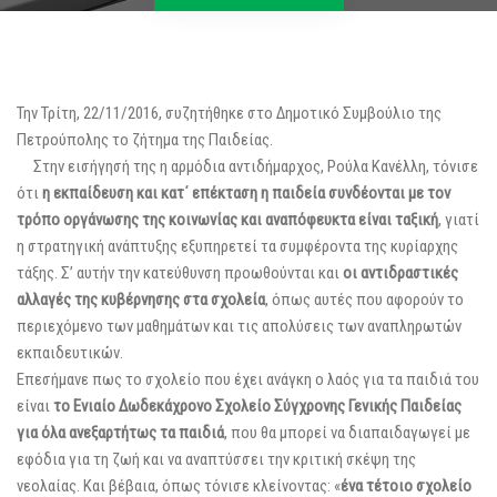
Την Τρίτη, 22/11/2016, συζητήθηκε στο Δημοτικό Συμβούλιο της
Πετρούπολης το ζήτημα της Παιδείας.
Στην εισήγησή της η αρμόδια αντιδήμαρχος, Ρούλα Κανέλλη, τόνισε
ότι
η εκπαίδευση και κατ΄ επέκταση η παιδεία συνδέονται με τον
τρόπο οργάνωσης της κοινωνίας και αναπόφευκτα είναι ταξική
, γιατί
η στρατηγική ανάπτυξης εξυπηρετεί τα συμφέροντα της κυρίαρχης
τάξης. Σ’ αυτήν την κατεύθυνση προωθούνται και
οι αντιδραστικές
αλλαγές της κυβέρνησης στα σχολεία
, όπως αυτές που αφορούν το
περιεχόμενο των μαθημάτων και τις απολύσεις των αναπληρωτών
εκπαιδευτικών.
Επεσήμανε πως το σχολείο που έχει ανάγκη ο λαός για τα παιδιά του
είναι
το Ενιαίο Δωδεκάχρονο Σχολείο Σύγχρονης Γενικής Παιδείας
για όλα ανεξαρτήτως τα παιδιά
, που θα μπορεί να διαπαιδαγωγεί με
εφόδια για τη ζωή και να αναπτύσσει την κριτική σκέψη της
νεολαίας. Και βέβαια, όπως τόνισε κλείνοντας: «
ένα τέτοιο σχολείο