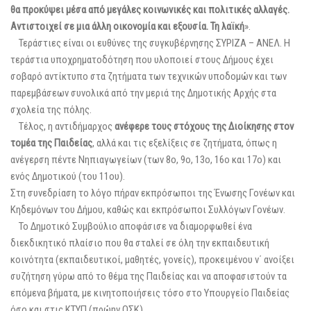
θα προκύψει μέσα από μεγάλες κοινωνικές και πολιτικές αλλαγές.
Αντιστοιχεί σε μια άλλη οικονομία και εξουσία. Τη λαϊκή
».
Τεράστιες είναι οι ευθύνες της συγκυβέρνησης ΣΥΡΙΖΑ – ΑΝΕΛ. Η
τεράστια υποχρηματοδότηση που υλοποιεί στους Δήμους έχει
σοβαρό αντίκτυπο στα ζητήματα των τεχνικών υποδομών και των
παρεμβάσεων συνολικά από την μεριά της Δημοτικής Αρχής στα
σχολεία της πόλης.
Τέλος, η αντιδήμαρχος
ανέφερε τους στόχους της Διοίκησης στον
τομέα της Παιδείας
, αλλά και τις εξελίξεις σε ζητήματα, όπως η
ανέγερση πέντε Νηπιαγωγείων (των 8ο, 9ο, 13ο, 16ο και 17ο) και
ενός Δημοτικού (του 11ου).
Στη συνεδρίαση το λόγο πήραν εκπρόσωποι της Ένωσης Γονέων και
Κηδεμόνων του Δήμου, καθώς και εκπρόσωποι Συλλόγων Γονέων.
Το Δημοτικό Συμβούλιο αποφάσισε να διαμορφωθεί ένα
διεκδικητικό πλαίσιο που θα σταλεί σε όλη την εκπαιδευτική
κοινότητα (εκπαιδευτικοί, μαθητές, γονείς), προκειμένου ν΄ ανοίξει
συζήτηση γύρω από το θέμα της Παιδείας και να αποφασιστούν τα
επόμενα βήματα, με κινητοποιήσεις τόσο στο Υπουργείο Παιδείας
όσο και στις ΚΤΥΠ (πρώην ΟΣΚ).