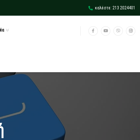
καλέστε: 213 2024401
έα
ή