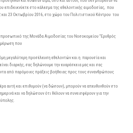
προσήλθαν και έδωσαν αίμα, όσο και αυτούς που δεν μπόρεσαν να
υ επιδεικνύετε στο κάλεσμα της εθελοντικής αιμοδοσίας, που
22 και 23 Οκτωβρίου 2016, στο χώρο του Πολιτιστικού Κέντρου του
 προσωπικό της Μονάδα Αιμοδοσίας του Νοσοκομείου ”Ερυθρός
νημέρωση που
όμη μεγαλύτερη προσέλευση εθελοντών και η παρουσία και
ναι διαρκής, σας δηλώνουμε την ευαρέσκεια μας και σας
πάντα από παρόμοιες πράξεις βοήθειας προς τους συνανθρώπους
ρα αυτή και επιθυμούν (να δώσουν), μπορούν να απευθυνθούν στο
μερινά και να δηλώσουν ότι θέλουν να συνεισφέρουν για την
ούπολης.