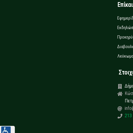
Επίκα
Εφημερί
Εκδηλώσ
Προκηρύ
Διαβουλ
Λεύκωμα
Στοιχεί
Δήμ
Κώσ
Πετ
info
213