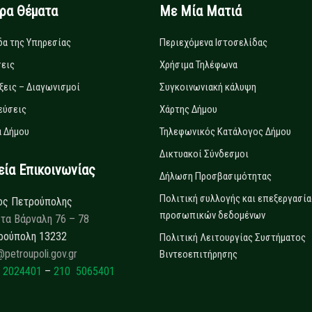
ιρα Θέματα
Με Μία Ματιά
δα της Υπηρεσίας
Περιεχόμενα Ιστοσελίδας
εις
Χρήσιμα Τηλέφωνα
ξεις – Διαγωνισμοί
Συγκοινωνιακή κάλυψη
εύσεις
Χάρτης Δήμου
 Δήμου
Τηλεφωνικός Κατάλογος Δήμου
Δικτυακοί Σύνδεσμοι
α Επικοινωνίας
Δήλωση Προσβασιμότητας
Πολιτική συλλογής και επεξεργασία
ος Πετρούπολης
προσωπικών δεδομένων
τα Βάρναλη 76 – 78
ρούπολη 13232
Πολιτική Λειτουργίας Συστήματος
@petroupoli.gov.gr
Βιντεοεπιτήρησης
 2024401
–
210 5065401