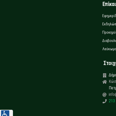
Επίκα
Εφημερί
Εκδηλώσ
Προκηρύ
Διαβουλ
Λεύκωμα
Στοιχεί
Δήμ
Κώσ
Πετ
info
213