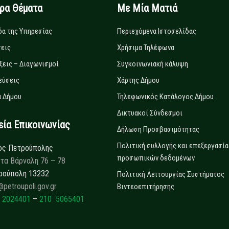
ιρα Θέματα
Με Μία Ματιά
δα της Υπηρεσίας
Περιεχόμενα Ιστοσελίδας
εις
Χρήσιμα Τηλέφωνα
ξεις – Διαγωνισμοί
Συγκοινωνιακή κάλυψη
εύσεις
Χάρτης Δήμου
 Δήμου
Τηλεφωνικός Κατάλογος Δήμου
Δικτυακοί Σύνδεσμοι
α Επικοινωνίας
Δήλωση Προσβασιμότητας
Πολιτική συλλογής και επεξεργασία
ος Πετρούπολης
προσωπικών δεδομένων
τα Βάρναλη 76 – 78
ρούπολη 13232
Πολιτική Λειτουργίας Συστήματος
@petroupoli.gov.gr
Βιντεοεπιτήρησης
 2024401
–
210 5065401