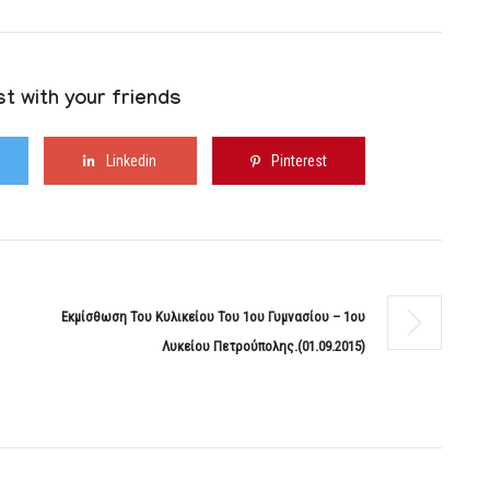
t with your friends
Linkedin
Pinterest
Εκμίσθωση Του Κυλικείου Του 1ου Γυμνασίου – 1ου
Λυκείου Πετρούπολης.(01.09.2015)