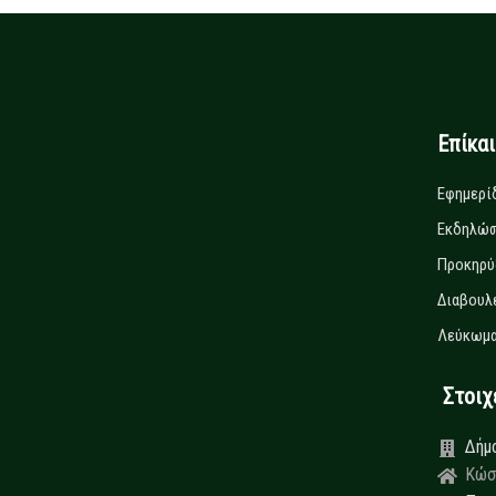
Επίκα
Εφημερί
Εκδηλώσ
Προκηρύ
Διαβουλ
Λεύκωμα
Στοιχεί
Δήμ
Κώσ