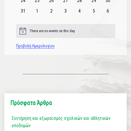
0
0
0
0
0
0
0
24
25
26
27
28
29
30
εκδηλώσεις
εκδηλώσεις
εκδηλώσεις
εκδηλώσεις
εκδηλώσεις
εκδηλώσεις
εκδηλώσεις
0
0
0
0
0
0
0
31
1
2
3
4
5
6
εκδηλώσεις
εκδηλώσεις
εκδηλώσεις
εκδηλώσεις
εκδηλώσεις
εκδηλώσεις
εκδηλώσεις
There are no events on this day.
Notice
Προβολή Ημερολογίου
Πρόσφατα Άρθρα
Συντήρηση και εξωραϊσμός σχολικών και αθλητικών
υποδομών