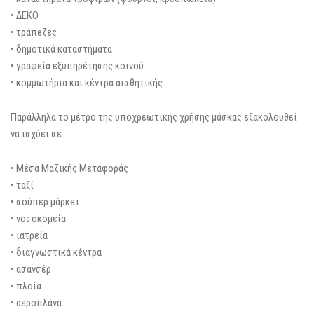
• ΔΕΚΟ
• τράπεζες
• δημοτικά καταστήματα
• γραφεία εξυπηρέτησης κοινού
• κομμωτήρια και κέντρα αισθητικής
Παράλληλα το μέτρο της υποχρεωτικής χρήσης μάσκας εξακολουθεί
να ισχύει σε:
• Μέσα Μαζικής Μεταφοράς
• ταξί
• σούπερ μάρκετ
• νοσοκομεία
• ιατρεία
• διαγνωστικά κέντρα
• ασανσέρ
• πλοία
• αεροπλάνα