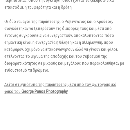
περιπέτειας, όπου τη συγκίνηση διαδέχονταν τα ξεκαρδιστικά
επεισόδια, η τρυφερότητα και η δράση.
Οι δύο ναυαγοί της παράστασης, ο Ροβινσώνας και ο Κρούσος,
αναγκάστηκαν να ξεπεράσουν τις διαφορές τους και μέσα από
έντονες συγκρούσεις να συνεργαστούν, αποκαλύπτοντας πόσο
σημαντική είναι η συνεργασία η θέληση και η αλληλεγγύη, αφού
κατάφεραν, όχι μόνο να επικοινωνήσουν αλλά να γίνουν και φίλοι,
στέλνοντας το μήνυμα της αποδοχής και του σεβασμού της
διαφορετικότητας σε μικρούς και μεγάλους που παρακολούθησαν με
ενθουσιασμό τα δρώμενα.
Δείτε στιγμιότυπα της παράστασης μέσα από τον φωτογραφικό
φακό του
George Panos Photography