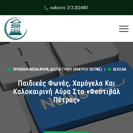
καλέστε: 213 2024401
ΠΡΟΒΕΒΛΗΜΈΝΑ ΆΡΘΡΑ
,
ΔΕΛΤΊΑ ΤΎΠΟΥ (ΘΕΆΤΡΟΥ ΠΈΤΡΑΣ)
/
0ΣΧΌΛΙΑ
Παιδικές Φωνές, Χαμόγελα Και
Καλοκαιρινή Αύρα Στο «Φεστιβάλ
Πέτρας»