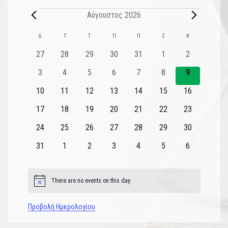
Αύγουστος 2026
Ημερολόγιο
Δ
Τ
Τ
Π
Π
Σ
Κ
του
0
0
0
0
0
0
0
27
28
29
30
31
1
2
εκδηλώσεις
εκδηλώσεις
εκδηλώσεις
εκδηλώσεις
εκδηλώσεις
εκδηλώσεις
εκδηλώσεις
Εκδηλώσεις
0
0
0
0
0
0
0
3
4
5
6
7
8
9
εκδηλώσεις
εκδηλώσεις
εκδηλώσεις
εκδηλώσεις
εκδηλώσεις
εκδηλώσεις
εκδηλώσεις
0
0
0
0
0
0
0
10
11
12
13
14
15
16
εκδηλώσεις
εκδηλώσεις
εκδηλώσεις
εκδηλώσεις
εκδηλώσεις
εκδηλώσεις
εκδηλώσεις
0
0
0
0
0
0
0
17
18
19
20
21
22
23
εκδηλώσεις
εκδηλώσεις
εκδηλώσεις
εκδηλώσεις
εκδηλώσεις
εκδηλώσεις
εκδηλώσεις
0
0
0
0
0
0
0
24
25
26
27
28
29
30
εκδηλώσεις
εκδηλώσεις
εκδηλώσεις
εκδηλώσεις
εκδηλώσεις
εκδηλώσεις
εκδηλώσεις
0
0
0
0
0
0
0
31
1
2
3
4
5
6
εκδηλώσεις
εκδηλώσεις
εκδηλώσεις
εκδηλώσεις
εκδηλώσεις
εκδηλώσεις
εκδηλώσεις
There are no events on this day.
Notice
Προβολή Ημερολογίου