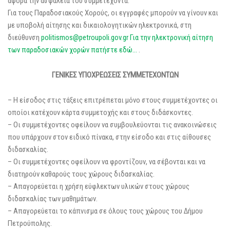
αφορά την ασφάλεια του συμμετέχοντα.
Για τους Παραδοσιακούς Χορούς, οι εγγραφές μπορούν να γίνουν και
με υποβολή αίτησης και δικαιολογητικών ηλεκτρονικά, στη
διεύθυνση
politismos@petroupoli.gov.gr
Για την ηλεκτρονική αίτηση
των παραδοσιακών χορών πατήστε εδώ…
.
ΓΕΝΙΚΕΣ
ΥΠΟΧΡΕΩΣΕΙΣ
ΣΥΜΜΕΤΕΧΟΝΤΩΝ
– Η είσοδος στις τάξεις επιτρέπεται μόνο στους συμμετέχοντες οι
οποίοι κατέχουν κάρτα συμμετοχής και στους διδάσκοντες.
– Οι συμμετέχοντες οφείλουν να συμβουλεύονται τις ανακοινώσεις
που υπάρχουν στον ειδικό πίνακα, στην είσοδο και στις αίθουσες
διδασκαλίας.
– Οι συμμετέχοντες οφείλουν να φροντίζουν, να σέβονται και να
διατηρούν καθαρούς τους χώρους διδασκαλίας.
– Απαγορεύεται η χρήση εύφλεκτων υλικών στους χώρους
διδασκαλίας των μαθημάτων.
– Απαγορεύεται το κάπνισμα σε όλους τους χώρους του Δήμου
Πετρούπολης.