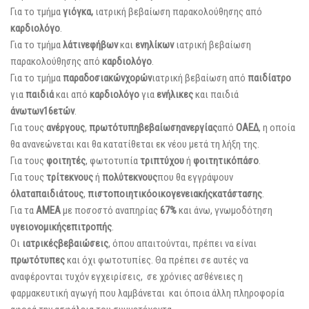
Για το τμήμα
γιόγκα,
ιατρική βεβαίωση παρακολούθησης από
καρδιολόγο
.
Για το τμήμα
λάτιν
εφήβων
και
ενηλίκων
ιατρική βεβαίωση
παρακολούθησης από
καρδιολόγο
.
Για το τμήμα
παραδοσιακών
χορών
ιατρική βεβαίωση από
παιδίατρο
για
παιδιά
και από
καρδιολόγο
για
ενήλικες
και παιδιά
άνω
των
16
ετών
.
Για τους
ανέργους
,
πρωτότυπη
βεβαίωση
ανεργίας
από
ΟΑΕΔ
, η οποία
θα ανανεώνεται και θα κατατίθεται εκ νέου μετά τη λήξη της.
Για τους
φοιτητές
, φωτοτυπία
τριπτύχου
ή
φοιτητικό
πάσο
.
Για τους
τρίτεκνους
ή
πολύτεκνους
που θα εγγράψουν
όλα
τα
παιδιά
τους
,
πιστοποιητικό
οικογενειακής
κατάστασης
.
Για τα
ΑΜΕΑ
με ποσοστό αναπηρίας
67%
και άνω, γνωμοδότηση
υγειονομικής
επιτροπής
.
Οι
ιατρικές
βεβαιώσεις
, όπου απαιτούνται, πρέπει να είναι
πρωτότυπες
και όχι φωτοτυπίες. Θα πρέπει σε αυτές να
αναφέρονται τυχόν εγχειρίσεις, σε χρόνιες ασθένειες η
φαρμακευτική αγωγή που λαμβάνεται και όποια άλλη πληροφορία