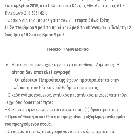
Σεπτεμβρίου 2018
, στο Πολιτιστικό Κέντρο, Εθν. Αντίστασης 61 –
Τηλέφωνο 210 5061421.
– Ωράριο για την υποβολή αιτήσεων: Τ
ετάρτη 5 έως Τρίτη
11 Σεπτεμβρίου 9 με 1 το πρωί και 5 με 8 το απόγευμα
και
Τετάρτη 12
έως Τρίτη 18 Σεπτεμβρίου 9 με 2.
ΓΕΝΙΚΕΣ ΠΛΗΡΟΦΟΡΙΕΣ
Η αίτηση συμμετοχής έχει ισχύ υπεύθυνης Δήλωσης.
Η
αίτηση δεν αποτελεί εγγραφή
.
– Οι
κάτοικοι
Πετρούπολης
έχουν
προτεραιότητα
στην
πλήρωση των θέσεων κάθε δραστηριότητας.
– Ο κάθε ενδιαφερόμενος, ενήλικος και ανήλικος, μπορεί να αιτηθεί
μέχρι δύο δραστηριότητες.
– Κάθε αίτηση εγγραφής αντιστοιχεί σε μία (1) δραστηριότητα.
– Προϋπόθεση
για
κατάθεση
αίτησης
είναι
η
εξόφληση
συνδρομών
του
προηγούμενου
έτους.
– Οι συμμετέχοντες προηγουμένων ετών σε δραστηριότητα