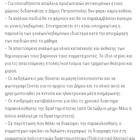
– Για οποιαδήποτε απώλεια προσωπικών αντικειμένων στους
χώρους διδασκαλίας ο Δήμος Πετρούπολης δεν φέρει καμία ευθύνη.
– Τα ανήλικα παιδιά θα τα φέρνουν και θα τα παραλαμβάνουν έγκαιρα
οι γονείς/κηδεμόνες. Επισημαίνεται ότι είναι υποχρεωτική η
παρουσία των γονέων/κηδεμόνων ιδιαίτερα κατά την αποχώρηση
των παιδιών από το μάθημα.
– Τα απαιτούμενα αναλώσιμα υλικά κατασκευής και έκθεσης των
δημιουργιών τους βαρύνουν τους συμμετέχοντες. Το ίδιο ισχύει και
για τις απαιτούμενες στολές/κοστούμια των τμημάτων θεάτρου και
χορού.
– Οι εκδηλώσεις μας δύναται να μαγνητοσκοπούνται και να
φωτογραφίζονται για το αρχείο του Δήμου και το υλικό αυτό να
χρησιμοποιηθεί σε έντυπα και ηλεκτρονικά μέσα ενημέρωσης.
– Οι συνδρομές καταβάλλονται για όλο το χρονικό διάστημα
παρακολούθησης της δραστηριότητας (από Οκτώβριο μέχρι Μάιο ή
Ιούνιο ανάλογα με τη δραστηριότητα).
– Σε περίπτωση που θέλει να διακόψει την παρακολούθηση, ο
συμμετέχων οφείλει να δηλώσει εγγράφως τη διαγραφή του στη
γραμματεία πολιτιστικών δραστηριοτήτων (Πολιτιστικό Κέντρο) και