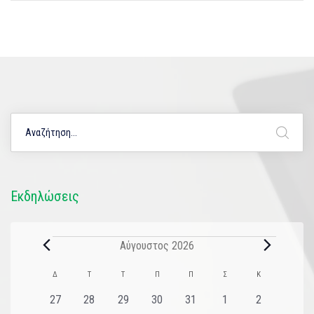
Εκδηλώσεις
Αύγουστος 2026
Ημερολόγιο
Δ
Τ
Τ
Π
Π
Σ
Κ
του
0
0
0
0
0
0
0
27
28
29
30
31
1
2