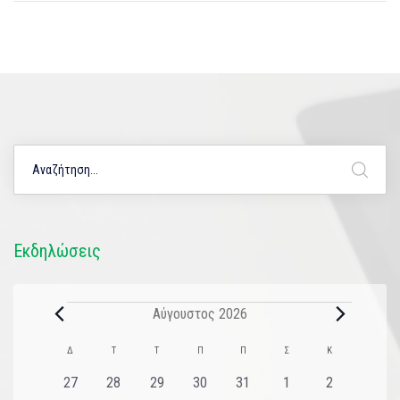
Εκδηλώσεις
Αύγουστος 2026
Ημερολόγιο
Δ
Τ
Τ
Π
Π
Σ
Κ
του
0
0
0
0
0
0
0
27
28
29
30
31
1
2