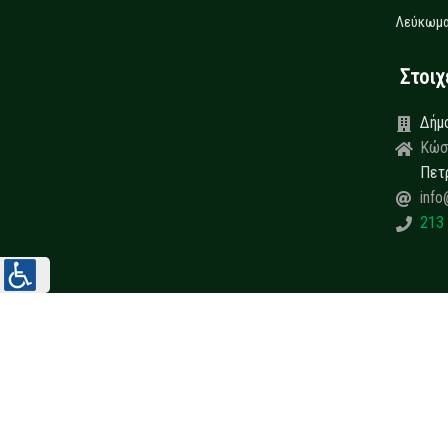
Λεύκωμα
Στοιχεί
Δήμ
Κώσ
Πετ
info
213