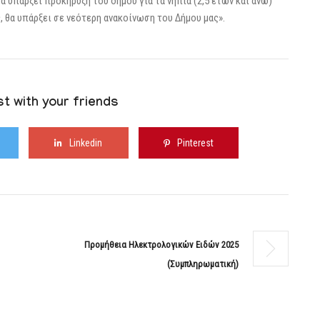
 υπάρξει προκήρυξη του δήμου για τα νήπια (2,5 ετών και άνω)
, θα υπάρξει σε νεότερη ανακοίνωση του Δήμου μας».
t with your friends
Linkedin
Pinterest
Προμήθεια Ηλεκτρολογικών Ειδών 2025
(συμπληρωματική)