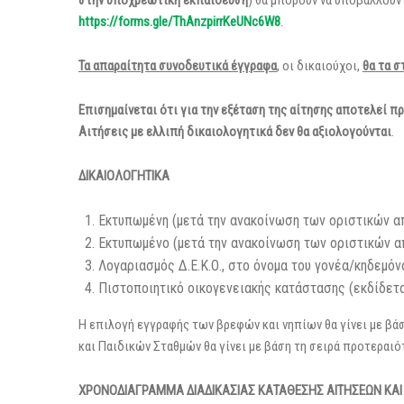
στην υποχρεωτική εκπαίδευση
) θα μπορούν να υποβάλλουν
https
://
forms
.
gle
/
ThAnzpirrKeUNc
6
W
8
.
Τα απαραίτητα συνοδευτικά έγγραφα
, οι δικαιούχοι,
θα τα σ
Επισημαίνεται ότι για την εξέταση της αίτησης αποτελεί π
Αιτήσεις με ελλιπή δικαιολογητικά δεν θα αξιολογούνται
.
ΔΙΚΑΙΟΛΟΓΗΤΙΚΑ
Εκτυπωμένη (μετά την ανακοίνωση των οριστικών απ
Εκτυπωμένο (μετά την ανακοίνωση των οριστικών α
Λογαριασμός Δ.Ε.Κ.Ο., στο όνομα του γονέα/κηδεμόν
Πιστοποιητικό οικογενειακής κατάστασης (εκδίδετα
Η επιλογή εγγραφής των βρεφών και νηπίων θα γίνει με βάσ
και Παιδικών Σταθμών θα γίνει με βάση τη σειρά προτεραιό
ΧΡΟΝΟΔΙΑΓΡΑΜΜΑ ΔΙΑΔΙΚΑΣΙΑΣ ΚΑΤΑΘΕΣΗΣ ΑΙΤΗΣΕΩΝ ΚΑΙ