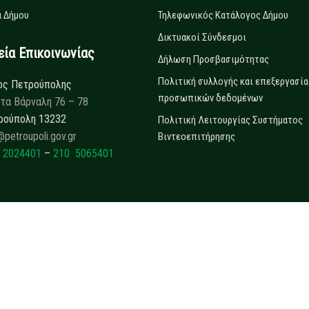
 Δήμου
Τηλεφωνικός Κατάλογος Δήμου
Δικτυακοί Σύνδεσμοι
α Επικοινωνίας
Δήλωση Προσβασιμότητας
Πολιτική συλλογής και επεξεργασία
ος Πετρούπολης
προσωπικών δεδομένων
τα Βάρναλη 76 – 78
ρούπολη 13232
Πολιτική Λειτουργίας Συστήματος
@petroupoli.gov.gr
Βιντεοεπιτήρησης
 2024401
–
210 5065401
Copyrights © 2025
Δήμος Πετρούπολης.
All rights reserved.
Developed by
Collectives S.A.