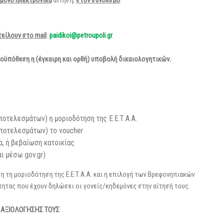
μόνο ηλεκτρονικά
αίτηση,
στον σύνδεσμο
:
τείλουν στο
mail
:
paidikoi
@petroupoli.gr
.
ροϋπόθεση η (έγκαιρη και ορθή) υποβολή δικαιολογητικών.
οτελεσμάτων) η μοριοδότηση της Ε.Ε.Τ.Α.Α.
ποτελεσμάτων) το voucher
α, ή βεβαίωση κατοικίας
ι μέσω gov.gr)
η τη μοριοδότηση της Ε.Ε.Τ.Α.Α. και η επιλογή των Βρεφονηπιακών
τητας που έχουν δηλώσει οι γονείς/κηδεμόνες στην αίτησή τους.
 ΑΞΙΟΛΟΓΗΣΗΣ ΤΟΥΣ