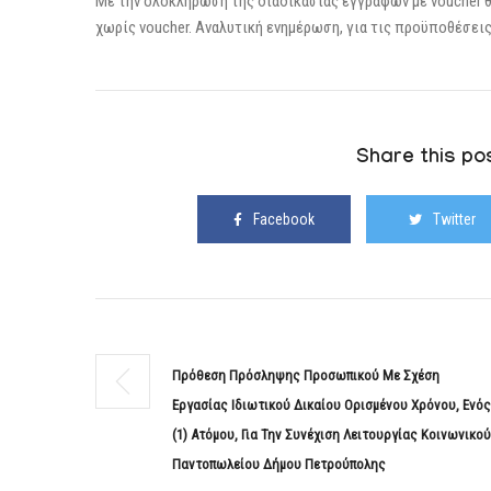
Με την ολοκλήρωση της διαδικασίας εγγραφών με voucher θα
χωρίς voucher. Αναλυτική ενημέρωση, για τις προϋποθέσεις
Share this pos
Facebook
Twitter
Πρόθεση Πρόσληψης Προσωπικού Με Σχέση
Εργασίας Ιδιωτικού Δικαίου Ορισμένου Χρόνου, Ενός
(1) Ατόμου, Για Την Συνέχιση Λειτουργίας Κοινωνικού
Παντοπωλείου Δήμου Πετρούπολης