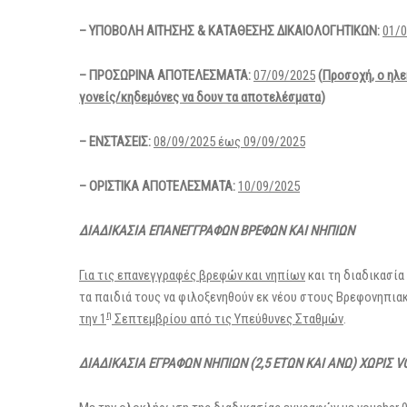
– ΥΠΟΒΟΛΗ ΑΙΤΗΣΗΣ & ΚΑΤΑΘΕΣΗΣ ΔΙΚΑΙΟΛΟΓΗΤΙΚΩΝ:
01/0
– ΠΡΟΣΩΡΙΝΑ ΑΠΟΤΕΛΕΣΜΑΤΑ:
07/09/2025
(
Προσοχή, ο ηλε
γονείς/κηδεμόνες να δουν τα αποτελέσματα
)
– ΕΝΣΤΑΣΕΙΣ:
08/09/2025
έως 09/09/2025
– ΟΡΙΣΤΙΚΑ ΑΠΟΤΕΛΕΣΜΑΤΑ:
10/09/2025
ΔΙΑΔΙΚΑΣΙΑ ΕΠΑΝΕΓΓΡΑΦΩΝ ΒΡΕΦΩΝ ΚΑΙ ΝΗΠΙΩΝ
Για τις επανεγγραφές βρεφών και νηπίων
και τη διαδικασία
τα παιδιά τους να φιλοξενηθούν εκ νέου στους Βρεφονηπια
η
την 1
Σεπτεμβρίου από τις Υπεύθυνες Σταθμών
.
ΔΙΑΔΙΚΑΣΙΑ ΕΓΡΑΦΩΝ ΝΗΠΙΩΝ (2,5 ΕΤΩΝ ΚΑΙ ΑΝΩ) ΧΩΡΙΣ
V