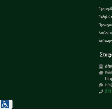
Εφημερί
Εκδηλώσ
Προκηρύ
Διαβουλ
Λεύκωμα
Στοιχεί
Δήμ
Κώσ
Πετ
info
213