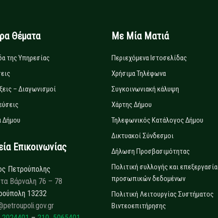
ιρα Θέματα
Με Μία Ματιά
δα της Υπηρεσίας
Περιεχόμενα Ιστοσελίδας
εις
Χρήσιμα Τηλέφωνα
ξεις – Διαγωνισμοί
Συγκοινωνιακή κάλυψη
εύσεις
Χάρτης Δήμου
 Δήμου
Τηλεφωνικός Κατάλογος Δήμου
Δικτυακοί Σύνδεσμοι
α Επικοινωνίας
Δήλωση Προσβασιμότητας
Πολιτική συλλογής και επεξεργασία
ος Πετρούπολης
προσωπικών δεδομένων
τα Βάρναλη 76 – 78
ρούπολη 13232
Πολιτική Λειτουργίας Συστήματος
@petroupoli.gov.gr
Βιντεοεπιτήρησης
 2024401
–
210 5065401