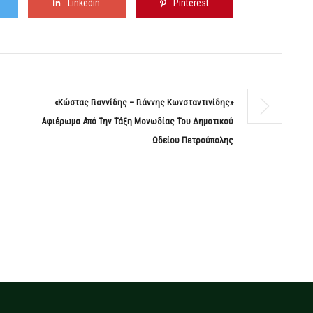
Linkedin
Pinterest
«Κώστας Γιαννίδης – Γιάννης Κωνσταντινίδης»
Αφιέρωμα Από Την Τάξη Μονωδίας Του Δημοτικού
Ωδείου Πετρούπολης