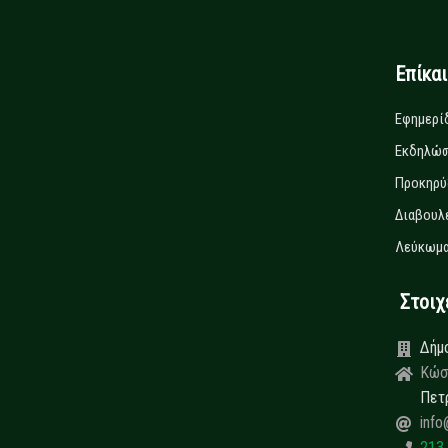
Επίκα
Εφημερί
Εκδηλώσ
Προκηρύ
Διαβουλ
Λεύκωμα
Στοιχεί
Δήμ
Κώσ
Πετ
info
213