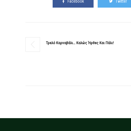
Facebook
Twitter
Τρελό Καρναβάλι… Καλώς Ήρθες Και Πάλι!