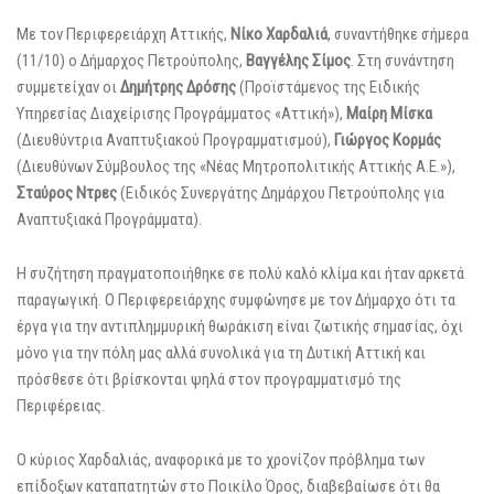
Με τον Περιφερειάρχη Αττικής,
Νίκο Χαρδαλιά
, συναντήθηκε σήμερα
(11/10) ο Δήμαρχος Πετρούπολης,
Βαγγέλης Σίμος
. Στη συνάντηση
συμμετείχαν οι
Δημήτρης Δρόσης
(Προϊστάμενος της Ειδικής
Υπηρεσίας Διαχείρισης Προγράμματος «Αττική»),
Μαίρη Μίσκα
(Διευθύντρια Αναπτυξιακού Προγραμματισμού),
Γιώργος Κορμάς
(Διευθύνων Σύμβουλος της «Νέας Μητροπολιτικής Αττικής Α.Ε.»),
Σταύρος Ντρες
(Ειδικός Συνεργάτης Δημάρχου Πετρούπολης για
Αναπτυξιακά Προγράμματα).
Η συζήτηση πραγματοποιήθηκε σε πολύ καλό κλίμα και ήταν αρκετά
παραγωγική. Ο Περιφερειάρχης συμφώνησε με τον Δήμαρχο ότι τα
έργα για την αντιπλημμυρική θωράκιση είναι ζωτικής σημασίας, όχι
μόνο για την πόλη μας αλλά συνολικά για τη Δυτική Αττική και
πρόσθεσε ότι βρίσκονται ψηλά στον προγραμματισμό της
Περιφέρειας.
Ο κύριος Χαρδαλιάς, αναφορικά με το χρονίζον πρόβλημα των
επίδοξων καταπατητών στο Ποικίλο Όρος, διαβεβαίωσε ότι θα