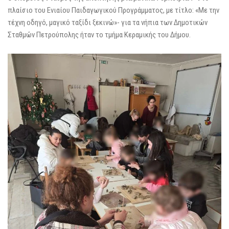
πλαίσιο του Ενιαίου Παιδαγωγικού Προγράμματος, με τίτλο: «Με την
τέχνη οδηγό, μαγικό ταξίδι ξεκινώ»- για τα νήπια των Δημοτικών
Σταθμών Πετρούπολης ήταν το τμήμα Κεραμικής του Δήμου.