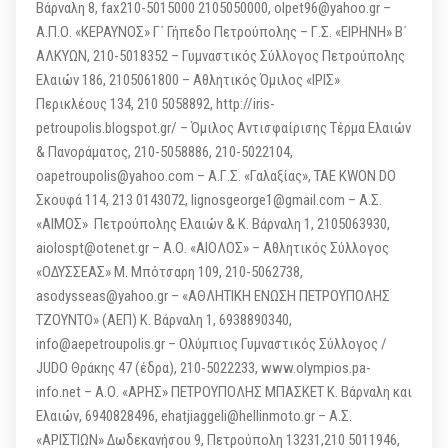
Βάρναλη 8, fax210-5015000 2105050000, olpet96@yahoo.gr –
Α.Π.Ο. «ΚΕΡΑΥΝΟΣ» Γ΄ Γήπεδο Πετρούπολης – Γ.Σ. «ΕΙΡΗΝΗ» Β΄
ΑΛΚΥΩΝ, 210-5018352 – Γυμναστικός Σύλλογος Πετρούπολης
Ελαιών 186, 2105061800 – Αθλητικός Όμιλος «ΙΡΙΣ»
Περικλέους 134, 210 5058892, http://iris-
petroupolis.blogspot.gr/ – Όμιλος Αντισφαίρισης Τέρμα Ελαιών
& Πανοράματος, 210-5058886, 210-5022104,
oapetroupolis@yahoo.com – Α.Γ.Σ. «Γαλαξίας», TAE KWON DO
Σκουφά 114, 213 0143072, lignosgeorge1@gmail.com – Α.Σ.
«ΑΙΜΟΣ» Πετρούπολης Ελαιών & Κ. Βάρναλη 1, 2105063930,
aiolospt@otenet.gr – Α.Ο. «ΑΙΟΛΟΣ» – Αθλητικός Σύλλογος
«ΟΔΥΣΣΕΑΣ» Μ. Μπότσαρη 109, 210-5062738,
asodysseas@yahoo.gr – «ΑΘΛΗΤΙΚΗ ΕΝΩΣΗ ΠΕΤΡΟΥΠΟΛΗΣ
ΤΖΟΥΝΤΟ» (ΑΕΠ) Κ. Βάρναλη 1, 6938890340,
info@aepetroupolis.gr – Ολύμπιος Γυμναστικός Σύλλογος /
JUDO Θράκης 47 (έδρα), 210-5022233, www.olympios.pa-
info.net – Α.Ο. «ΑΡΗΣ» ΠΕΤΡΟΥΠΟΛΗΣ ΜΠΑΣΚΕΤ Κ. Bάρναλη και
Ελαιών, 6940828496, ehatjiaggeli@hellinmoto.gr – Α.Σ.
«ΑΡΙΣΤΙΩΝ» Δωδεκανήσου 9, Πετρούπολη 13231,210 5011946,