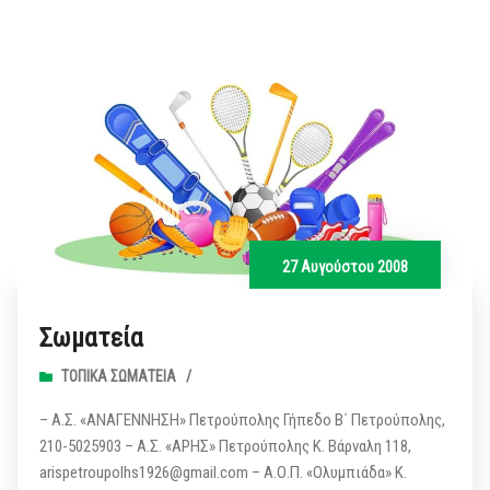
27 Αυγούστου 2008
Σωματεία
ΤΟΠΙΚΆ ΣΩΜΑΤΕΊΑ
/
– Α.Σ. «ΑΝΑΓΕΝΝΗΣΗ» Πετρούπολης Γήπεδο Β΄ Πετρούπολης,
210-5025903 – Α.Σ. «ΑΡΗΣ» Πετρούπολης Κ. Βάρναλη 118,
arispetroupolhs1926@gmail.com – Α.Ο.Π. «Ολυμπιάδα» Κ.