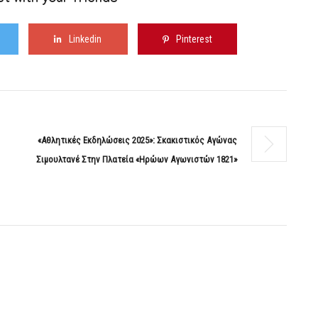
t with your friends
Linkedin
Pinterest
«Αθλητικές Εκδηλώσεις 2025»: Σκακιστικός Αγώνας
Σιμουλτανέ Στην Πλατεία «Ηρώων Αγωνιστών 1821»