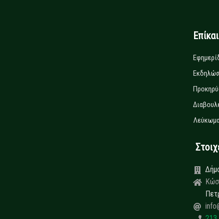
Επίκα
Εφημερί
Εκδηλώσ
Προκηρύ
Διαβουλ
Λεύκωμα
Στοιχεί
Δήμ
Κώσ
Πετ
info
213