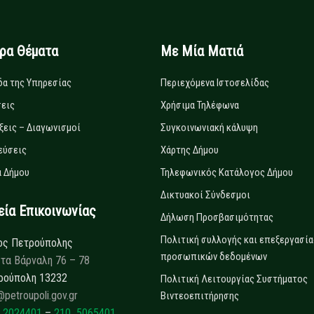
ιρα Θέματα
Με Μία Ματιά
δα της Υπηρεσίας
Περιεχόμενα Ιστοσελίδας
εις
Χρήσιμα Τηλέφωνα
ξεις – Διαγωνισμοί
Συγκοινωνιακή κάλυψη
εύσεις
Χάρτης Δήμου
 Δήμου
Τηλεφωνικός Κατάλογος Δήμου
Δικτυακοί Σύνδεσμοι
α Επικοινωνίας
Δήλωση Προσβασιμότητας
Πολιτική συλλογής και επεξεργασία
ος Πετρούπολης
προσωπικών δεδομένων
τα Βάρναλη 76 – 78
ρούπολη 13232
Πολιτική Λειτουργίας Συστήματος
@petroupoli.gov.gr
Βιντεοεπιτήρησης
 2024401
–
210 5065401