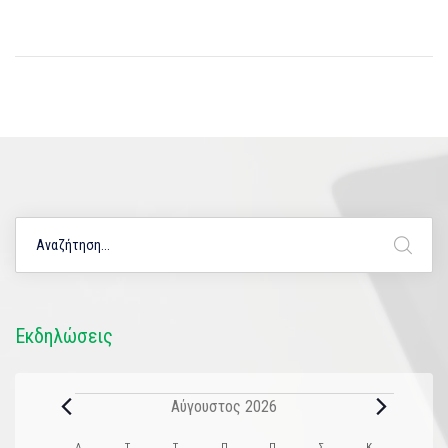
Εκδηλώσεις
Αύγουστος 2026
Δ
Τ
Τ
Π
Π
Σ
Κ