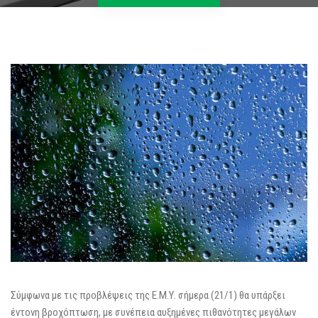
Σύμφωνα με τις προβλέψεις της Ε.Μ.Υ. σήμερα (21/1) θα υπάρξει
έντονη βροχόπτωση, με συνέπεια αυξημένες πιθανότητες μεγάλων