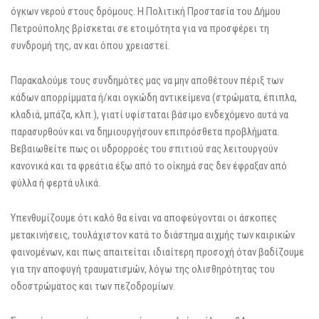
όγκων νερού στους δρόμους. Η Πολιτική Προστασία του Δήμου
Πετρούπολης βρίσκεται σε ετοιμότητα για να προσφέρει τη
συνδρομή της, αν και όπου χρειαστεί.
Παρακαλούμε τους συνδημότες μας να μην αποθέτουν πέριξ των
κάδων απορρίμματα ή/και ογκώδη αντικείμενα (στρώματα, έπιπλα,
κλαδιά, μπάζα, κλπ.), γιατί υφίσταται βάσιμο ενδεχόμενο αυτά να
παρασυρθούν και να δημιουργήσουν επιπρόσθετα προβλήματα.
Βεβαιωθείτε πως οι υδρορροές του σπιτιού σας λειτουργούν
κανονικά και τα φρεάτια έξω από το οίκημά σας δεν έφραξαν από
φύλλα ή φερτά υλικά.
Υπενθυμίζουμε ότι καλό θα είναι να αποφεύγονται οι άσκοπες
μετακινήσεις, τουλάχιστον κατά το διάστημα αιχμής των καιρικών
φαινομένων, και πως απαιτείται ιδιαίτερη προσοχή όταν βαδίζουμε
για την αποφυγή τραυματισμών, λόγω της ολισθηρότητας του
οδοστρώματος και των πεζοδρομίων.