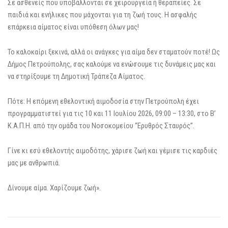
Σε ασθενείς που υποβάλλονται σε χειρουργεία ή θεραπείες. Σε
παιδιά και ενήλικες που μάχονται για τη ζωή τους. Η ασφαλής
επάρκεια αίματος είναι υπόθεση όλων μας!
Το καλοκαίρι ξεκινά, αλλά οι ανάγκες για αίμα δεν σταματούν ποτέ! Ως
Δήμος Πετρούπολης, σας καλούμε να ενώσουμε τις δυνάμεις μας και
να στηρίξουμε τη Δημοτική Τράπεζα Αίματος.
Πότε: Η επόμενη εθελοντική αιμοδοσία στην Πετρούπολη έχει
προγραμματιστεί για τις 10 και 11 Ιουλίου 2026, 09:00 – 13:30, στο Β’
Κ.Α.Π.Η. από την ομάδα του Νοσοκομείου “Ερυθρός Σταυρός”.
Γίνε κι εσύ εθελοντής αιμοδότης, χάρισε ζωή και γέμισε τις καρδιές
μας με ανθρωπιά.
Δίνουμε αίμα. Χαρίζουμε ζωή».