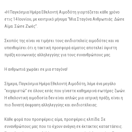
«Η Παγκόσμια Ημέρα Εθελοντή Αιμοδότη γιορτάζεται κάθε χρόνο
στις 14 Ιουνίου, με κεντρικό μήνυμα “Μια Σταγόνα Ανθρωπιάς. Δώσε
Αίμα. Σώσε Ζωές”.
Σκοπός της είναι να τιμήσει τους ανιδιοτελείς αιμοδότες και να
υπενθυμίσει ότι η τακτική προσφορά αίματος αποτελεί ύψιστη
πράξη κοινωνικής αλληλεγγύης για τους συνανθρώπους μας.
Η ανθρωπιά χωράει σε μια σταγόνα!
Σήμερα, Παγκόσμια Ημέρα Εθελοντή Αιμοδότη, λέμε ένα μεγάλο
“ευχαριστώ” σε όλους εσάς που γίνεστε καθημερινά σωτήρες ζωών.
Η εθελοντική αιμοδοσία δεν είναι απλώς μια ιατρική πράξη, είναι η
πιο δυνατή έκφραση αλληλεγγύης και ανιδιοτέλειας.
Κάθε φορά που προσφέρεις αίμα, προσφέρεις ελπίδα: Σε
συνανθρώπους μας που το έχουν ανάγκη σε έκτακτες καταστάσεις.